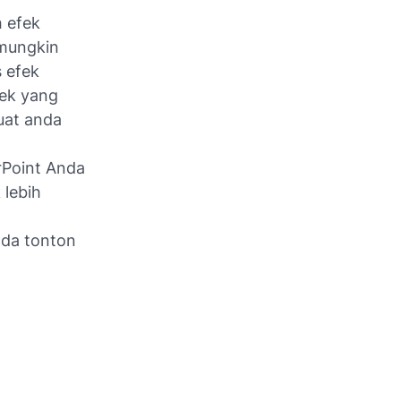
h efek
 mungkin
s efek
fek yang
uat anda
rPoint Anda
 lebih
nda tonton