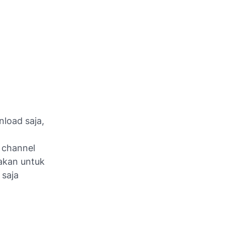
load saja,
i channel
akan untuk
 saja