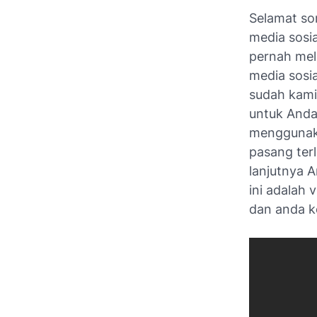
Selamat sor
media sosi
pernah meli
media sosi
sudah kami 
untuk Anda
menggunaka
pasang terl
lanjutnya A
ini adalah
dan anda k