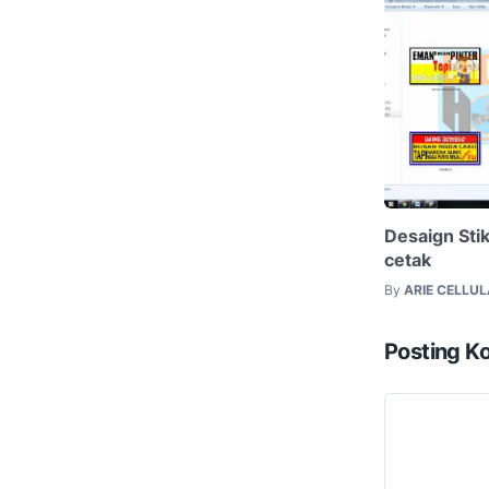
Desaign Stik
cetak
By
ARIE CELLU
Posting K