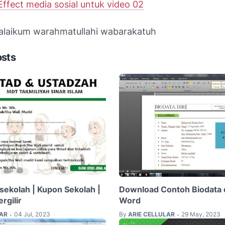
ffect media sosial untuk video 02
laikum warahmatullahi wabarakatuh
osts
 sekolah | Kupon Sekolah |
Download Contoh Biodata d
ergilir
Word
LAR
04 Jul, 2023
By
ARIE CELLULAR
29 May, 2023
•
•