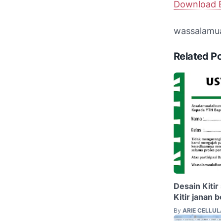
Download E
wassalamua
Related P
Desain Kitir
Kitir janan b
By
ARIE CELLU