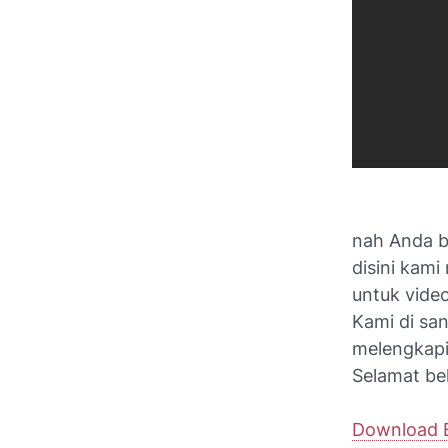
nah Anda b
disini kam
untuk video
Kami di sa
melengkapi
Selamat bel
Download E