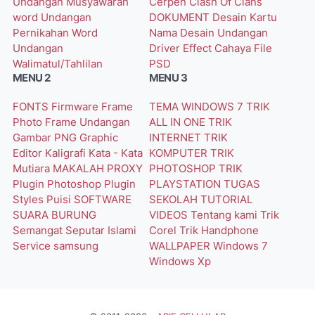
Undangan Musyawarah
Cerpen
Clash Of Clans
word
Undangan
DOKUMENT
Desain Kartu
Pernikahan Word
Nama
Desain Undangan
Undangan
Driver
Effect Cahaya
File
Walimatul/Tahlilan
PSD
MENU 2
MENU 3
FONTS
Firmware
Frame
TEMA WINDOWS 7
TRIK
Photo
Frame Undangan
ALL IN ONE
TRIK
Gambar PNG
Graphic
INTERNET
TRIK
Editor
Kaligrafi
Kata - Kata
KOMPUTER
TRIK
Mutiara
MAKALAH
PROXY
PHOTOSHOP
TRIK
Plugin Photoshop
Plugin
PLAYSTATION
TUGAS
Styles
Puisi
SOFTWARE
SEKOLAH
TUTORIAL
SUARA BURUNG
VIDEOS
Tentang kami
Trik
Semangat
Seputar Islami
Corel
Trik Handphone
Service
samsung
WALLPAPER
Windows 7
Windows Xp