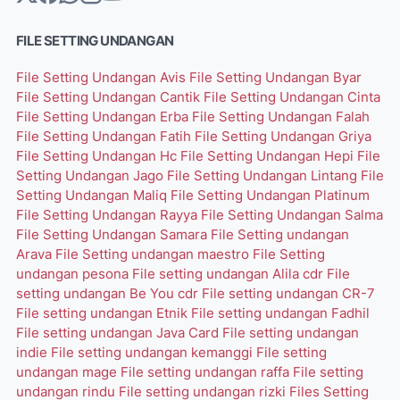
FILE SETTING UNDANGAN
File Setting Undangan Avis
File Setting Undangan Byar
File Setting Undangan Cantik
File Setting Undangan Cinta
File Setting Undangan Erba
File Setting Undangan Falah
File Setting Undangan Fatih
File Setting Undangan Griya
File Setting Undangan Hc
File Setting Undangan Hepi
File
Setting Undangan Jago
File Setting Undangan Lintang
File
Setting Undangan Maliq
File Setting Undangan Platinum
File Setting Undangan Rayya
File Setting Undangan Salma
File Setting Undangan Samara
File Setting undangan
Arava
File Setting undangan maestro
File Setting
undangan pesona
File setting undangan Alila cdr
File
setting undangan Be You cdr
File setting undangan CR-7
File setting undangan Etnik
File setting undangan Fadhil
File setting undangan Java Card
File setting undangan
indie
File setting undangan kemanggi
File setting
undangan mage
File setting undangan raffa
File setting
undangan rindu
File setting undangan rizki
Files Setting