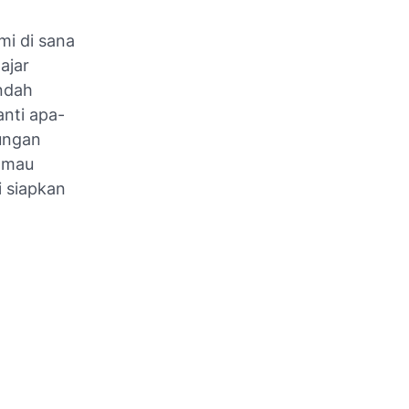
mi di sana
ajar
endah
anti apa-
bungan
g mau
 siapkan