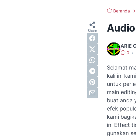
Beranda
Audio 
ARIE 
0
•
Selamat m
kali ini ka
untuk perl
main editin
buat anda 
efek popule
kami bagik
ini Effect 
gunakan se