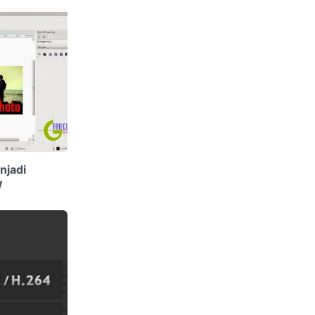
njadi
W