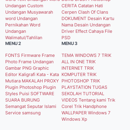
Undangan Custom
CERITA
Catatan Hati
Undangan Musyawarah
Cerpen
Clash Of Clans
word
Undangan
DOKUMENT
Desain Kartu
Pernikahan Word
Nama
Desain Undangan
Undangan
Driver
Effect Cahaya
File
Walimatul/Tahlilan
PSD
MENU 2
MENU 3
FONTS
Firmware
Frame
TEMA WINDOWS 7
TRIK
Photo
Frame Undangan
ALL IN ONE
TRIK
Gambar PNG
Graphic
INTERNET
TRIK
Editor
Kaligrafi
Kata - Kata
KOMPUTER
TRIK
Mutiara
MAKALAH
PROXY
PHOTOSHOP
TRIK
Plugin Photoshop
Plugin
PLAYSTATION
TUGAS
Styles
Puisi
SOFTWARE
SEKOLAH
TUTORIAL
SUARA BURUNG
VIDEOS
Tentang kami
Trik
Semangat
Seputar Islami
Corel
Trik Handphone
Service
samsung
WALLPAPER
Windows 7
Windows Xp