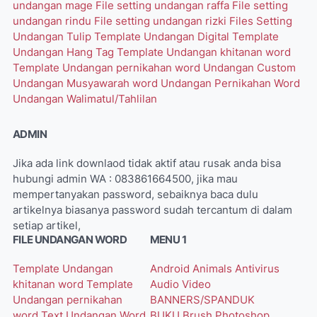
undangan mage
File setting undangan raffa
File setting
undangan rindu
File setting undangan rizki
Files Setting
Undangan Tulip
Template Undangan Digital
Template
Undangan Hang Tag
Template Undangan khitanan word
Template Undangan pernikahan word
Undangan Custom
Undangan Musyawarah word
Undangan Pernikahan Word
Undangan Walimatul/Tahlilan
ADMIN
Jika ada link downlaod tidak aktif atau rusak anda bisa
hubungi admin WA : 083861664500, jika mau
mempertanyakan password, sebaiknya baca dulu
artikelnya biasanya password sudah tercantum di dalam
setiap artikel,
FILE UNDANGAN WORD
MENU 1
Template Undangan
Android
Animals
Antivirus
khitanan word
Template
Audio Video
Undangan pernikahan
BANNERS/SPANDUK
word
Text Undangan Word
BUKU
Brush Photoshop