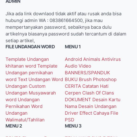
ADMIN
Jika ada link downlaod tidak aktif atau rusak anda bisa
hubungi admin WA : 083861664500, jika mau
mempertanyakan password, sebaiknya baca dulu
artikelnya biasanya password sudah tercantum di dalam
setiap artikel,
FILE UNDANGAN WORD
MENU 1
Template Undangan
Android
Animals
Antivirus
khitanan word
Template
Audio Video
Undangan pernikahan
BANNERS/SPANDUK
word
Text Undangan Word
BUKU
Brush Photoshop
Undangan Custom
CERITA
Catatan Hati
Undangan Musyawarah
Cerpen
Clash Of Clans
word
Undangan
DOKUMENT
Desain Kartu
Pernikahan Word
Nama
Desain Undangan
Undangan
Driver
Effect Cahaya
File
Walimatul/Tahlilan
PSD
MENU 2
MENU 3