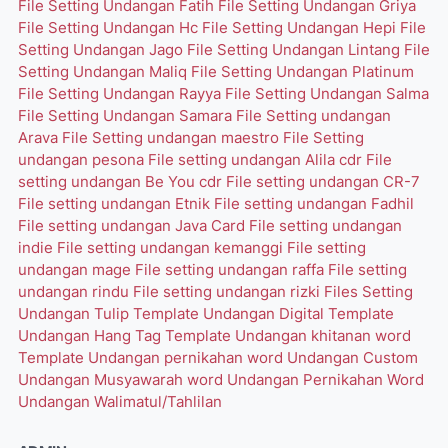
File Setting Undangan Fatih
File Setting Undangan Griya
File Setting Undangan Hc
File Setting Undangan Hepi
File
Setting Undangan Jago
File Setting Undangan Lintang
File
Setting Undangan Maliq
File Setting Undangan Platinum
File Setting Undangan Rayya
File Setting Undangan Salma
File Setting Undangan Samara
File Setting undangan
Arava
File Setting undangan maestro
File Setting
undangan pesona
File setting undangan Alila cdr
File
setting undangan Be You cdr
File setting undangan CR-7
File setting undangan Etnik
File setting undangan Fadhil
File setting undangan Java Card
File setting undangan
indie
File setting undangan kemanggi
File setting
undangan mage
File setting undangan raffa
File setting
undangan rindu
File setting undangan rizki
Files Setting
Undangan Tulip
Template Undangan Digital
Template
Undangan Hang Tag
Template Undangan khitanan word
Template Undangan pernikahan word
Undangan Custom
Undangan Musyawarah word
Undangan Pernikahan Word
Undangan Walimatul/Tahlilan