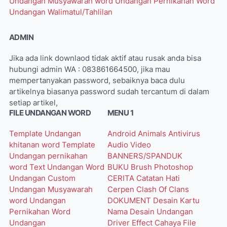
Undangan Musyawarah word
Undangan Pernikahan Word
Undangan Walimatul/Tahlilan
ADMIN
Jika ada link downlaod tidak aktif atau rusak anda bisa
hubungi admin WA : 083861664500, jika mau
mempertanyakan password, sebaiknya baca dulu
artikelnya biasanya password sudah tercantum di dalam
setiap artikel,
FILE UNDANGAN WORD
MENU 1
Template Undangan
Android
Animals
Antivirus
khitanan word
Template
Audio Video
Undangan pernikahan
BANNERS/SPANDUK
word
Text Undangan Word
BUKU
Brush Photoshop
Undangan Custom
CERITA
Catatan Hati
Undangan Musyawarah
Cerpen
Clash Of Clans
word
Undangan
DOKUMENT
Desain Kartu
Pernikahan Word
Nama
Desain Undangan
Undangan
Driver
Effect Cahaya
File