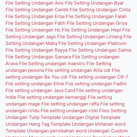
File Setting Undangan Avis
File Setting Undangan Byar
File Setting Undangan Cantik
File Setting Undangan Cinta
File Setting Undangan Erba
File Setting Undangan Falah
File Setting Undangan Fatih
File Setting Undangan Griya
File Setting Undangan Hc
File Setting Undangan Hepi
File
Setting Undangan Jago
File Setting Undangan Lintang
File
Setting Undangan Maliq
File Setting Undangan Platinum
File Setting Undangan Rayya
File Setting Undangan Salma
File Setting Undangan Samara
File Setting undangan
Arava
File Setting undangan maestro
File Setting
undangan pesona
File setting undangan Alila cdr
File
setting undangan Be You cdr
File setting undangan CR-7
File setting undangan Etnik
File setting undangan Fadhil
File setting undangan Java Card
File setting undangan
indie
File setting undangan kemanggi
File setting
undangan mage
File setting undangan raffa
File setting
undangan rindu
File setting undangan rizki
Files Setting
Undangan Tulip
Template Undangan Digital
Template
Undangan Hang Tag
Template Undangan khitanan word
Template Undangan pernikahan word
Undangan Custom