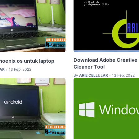
Download Adobe Creative
oenix os untuk laptop
Cleaner Tool
LAR
13 Feb, 2022
•
By
ARIE CELLULAR
13 Feb, 2022
•