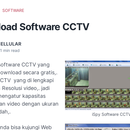
SOFTWARE
oad Software CCTV
CELLULAR
1
min read
i software CCTV yang
ownload secara gratis,.
CTV yang di lengkapi
Resolusi video,. jadi
mengatur kapasitas
an video dengan ukuran
dah,.
iSpy Software CCT
Anda bisa kujungi Web