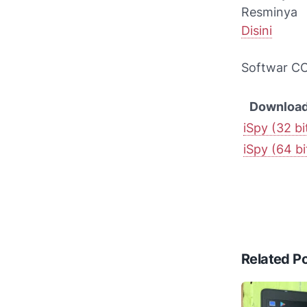
Resminya
Disini
Softwar CC
Downloa
iSpy (32 bi
iSpy (64 bi
Related P