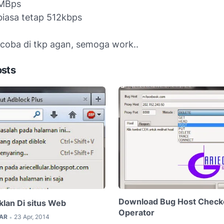
2MBps
biasa tetap 512kbps
 coba di tkp agan, semoga work..
osts
Download Bug Host Checker
Iklan Di situs Web
Operator
LAR
23 Apr, 2014
•