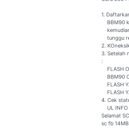
1. Daftarka
BBM90 kir
kemudian 
tunggu rep
2. KOneks
3. Setelah
:
FLASH OFF
BBM90 OFF
FLASH YA 
FLASH YA 
4. Cek stat
UL INFO k
Selamat SC
sc fb 14MB