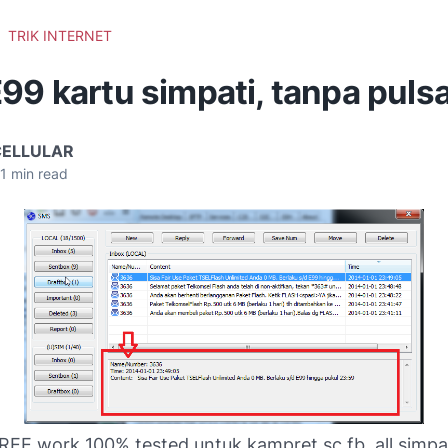
TRIK INTERNET
99 kartu simpati, tanpa puls
CELLULAR
1
min read
EE work 100% tested untuk kampret sc fb, all simpati