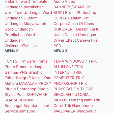
khitanan word
Template
Audio Video
Undangan pernikahan
BANNERS/SPANDUK
word
Text Undangan Word
BUKU
Brush Photoshop
Undangan Custom
CERITA
Catatan Hati
Undangan Musyawarah
Cerpen
Clash Of Clans
word
Undangan
DOKUMENT
Desain Kartu
Pernikahan Word
Nama
Desain Undangan
Undangan
Driver
Effect Cahaya
File
Walimatul/Tahlilan
PSD
MENU 2
MENU 3
FONTS
Firmware
Frame
TEMA WINDOWS 7
TRIK
Photo
Frame Undangan
ALL IN ONE
TRIK
Gambar PNG
Graphic
INTERNET
TRIK
Editor
Kaligrafi
Kata - Kata
KOMPUTER
TRIK
Mutiara
MAKALAH
PROXY
PHOTOSHOP
TRIK
Plugin Photoshop
Plugin
PLAYSTATION
TUGAS
Styles
Puisi
SOFTWARE
SEKOLAH
TUTORIAL
SUARA BURUNG
VIDEOS
Tentang kami
Trik
Semangat
Seputar Islami
Corel
Trik Handphone
Service
samsung
WALLPAPER
Windows 7