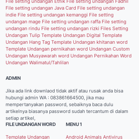
File setting undangan Etnik
File setting undangan Fadhil
File setting undangan Java Card
File setting undangan
indie
File setting undangan kemanggi
File setting
undangan mage
File setting undangan raffa
File setting
undangan rindu
File setting undangan rizki
Files Setting
Undangan Tulip
Template Undangan Digital
Template
Undangan Hang Tag
Template Undangan khitanan word
Template Undangan pernikahan word
Undangan Custom
Undangan Musyawarah word
Undangan Pernikahan Word
Undangan Walimatul/Tahlilan
ADMIN
Jika ada link downlaod tidak aktif atau rusak anda bisa
hubungi admin WA : 083861664500, jika mau
mempertanyakan password, sebaiknya baca dulu
artikelnya biasanya password sudah tercantum di dalam
setiap artikel,
FILE UNDANGAN WORD
MENU 1
Template Undangan
Android
Animals
Antivirus