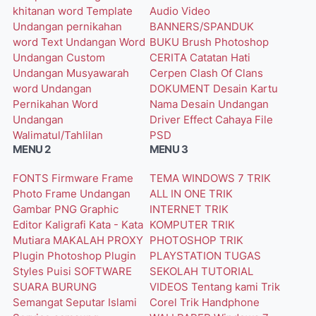
khitanan word
Template
Audio Video
Undangan pernikahan
BANNERS/SPANDUK
word
Text Undangan Word
BUKU
Brush Photoshop
Undangan Custom
CERITA
Catatan Hati
Undangan Musyawarah
Cerpen
Clash Of Clans
word
Undangan
DOKUMENT
Desain Kartu
Pernikahan Word
Nama
Desain Undangan
Undangan
Driver
Effect Cahaya
File
Walimatul/Tahlilan
PSD
MENU 2
MENU 3
FONTS
Firmware
Frame
TEMA WINDOWS 7
TRIK
Photo
Frame Undangan
ALL IN ONE
TRIK
Gambar PNG
Graphic
INTERNET
TRIK
Editor
Kaligrafi
Kata - Kata
KOMPUTER
TRIK
Mutiara
MAKALAH
PROXY
PHOTOSHOP
TRIK
Plugin Photoshop
Plugin
PLAYSTATION
TUGAS
Styles
Puisi
SOFTWARE
SEKOLAH
TUTORIAL
SUARA BURUNG
VIDEOS
Tentang kami
Trik
Semangat
Seputar Islami
Corel
Trik Handphone