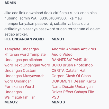
ADMIN
Jika ada link downlaod tidak aktif atau rusak anda bisa
hubungi admin WA : 083861664500, jika mau
mempertanyakan password, sebaiknya baca dulu
artikelnya biasanya password sudah tercantum di dalam
setiap artikel,
FILE UNDANGAN WORD
MENU 1
Template Undangan
Android
Animals
Antivirus
khitanan word
Template
Audio Video
Undangan pernikahan
BANNERS/SPANDUK
word
Text Undangan Word
BUKU
Brush Photoshop
Undangan Custom
CERITA
Catatan Hati
Undangan Musyawarah
Cerpen
Clash Of Clans
word
Undangan
DOKUMENT
Desain Kartu
Pernikahan Word
Nama
Desain Undangan
Undangan
Driver
Effect Cahaya
File
Walimatul/Tahlilan
PSD
MENU 2
MENU 3