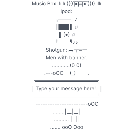
Music Box: lıllı ((((|̲̅̅●̲̅̅|̲̅̅=̲̅̅|̲̅̅●̲̅̅|)))) ıllı
Ipod:
╔═══╗ ♪
║███║ ♫
║ (●) ♫
╚═══╝♪♪
Shotgun: ︻┳═一
Men with banner:
............(0 0)
.---oOO-- (_)-----.
╔═════════════════╗
║ Type your message here!..║
╚═════════════════╝
'----------------------oOO
........|__|__|
.......... || ||
....... ooO Ooo