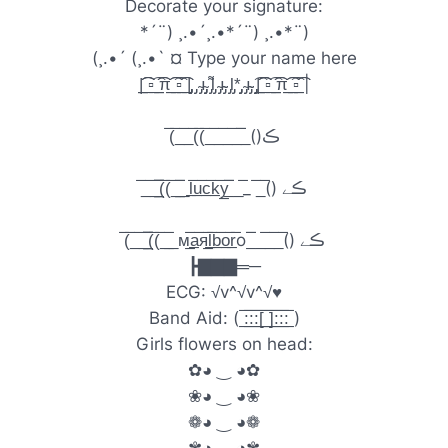
Decorate your signature:
*´¨) ¸.•´¸.•*´¨) ¸.•*¨)
(¸.•´ (¸.•` ¤ Type your name here
|̲̲̲͡͡͡ ̲▫̲͡ ̲̲̲͡͡π̲̲͡͡ ̲̲͡▫̲̲͡͡ ̲|̡̡̡ ̡ ̴̡ı̴̡̡ ̡͌l̡ ̴̡ı̴̴̡ ̡l̡*̡̡ ̴̡ı̴̴̡ ̡̡͡|̲̲̲͡͡͡ ̲▫̲͡ ̲̲̲͡͡π̲̲͡͡ ̲̲͡▫̲̲͡͡ |
(̅_̅_̅(̅(̅_̅_̅_̅_̅_̅̅()ڪ
_̅_̅(̲̲̲̲̲̅̅̅̅̅̅(̅_̅_̲̲̲̅̅̅l̲̅u̲̅c̲̅k̲̅y̲̲̅̅̅ _̅_ ̅_̅() ڪے
(̅_̅_̅(̲̲̲̲̲̅̅̅̅̅̅(̅_̅_̲̅м̲̅a̲̅я̲̅l̲̅b̲̅o̲̅r̲̅o ̲̅̅ _̅_̅_̅() ڪے
┣▇▇▇═─
ECG: √v^√v^√♥
Band Aid: ( ̲̅:̲̅:̲̅:̲̅[̲̅ ̲̅]̲̅:̲̅:̲̅:̲̅ )
Girls flowers on head:
✿◕ ‿ ◕✿
❀◕ ‿ ◕❀
❁◕ ‿ ◕❁