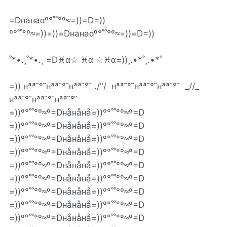
=Dнaнaɑº°˚˚°º≈=))=D=))‎​
º°˚˚°º≈=))=))=Dнaнaɑº°˚˚°º≈=))=D=))
˚*•.¸˚*•.¸ =D♓α☆ ♓α ☆♓α=))¸.•*˚¸.•*˚
=)) нªª˘°˘нªª˘°˘нªª˘°˘ ./"/ ‎​‎​‎​‎​‎​ нªª˘°˘нªª˘°˘нªª˘°˘ ‎​ _//_
нªª˘°˘нªª˘°˘нªª˘°˘
=))º°˚˚°º≈º=Dнåнåнå=))º°˚˚°º≈º=D
‎​=))º°˚˚°º≈º=Dнåнåнå=))º°˚˚°º≈º=D
‎​=))º°˚˚°º≈º=Dнåнåнå=))º°˚˚°º≈º=D
‎​=))º°˚˚°º≈º=Dнåнåнå=))º°˚˚°º≈º=D
‎​=))º°˚˚°º≈º=Dнåнåнå=))º°˚˚°º≈º=D
‎​=))º°˚˚°º≈º=Dнåнåнå=))º°˚˚°º≈º=D
‎​=))º°˚˚°º≈º=Dнåнåнå=))º°˚˚°º≈º=D
‎​=))º°˚˚°º≈º=Dнåнåнå=))º°˚˚°º≈º=D
‎​=))º°˚˚°º≈º=Dнåнåнå=))º°˚˚°º≈º=D