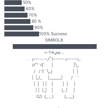
██████ 50%
███████ 60%
████████ 70%
█████████ 80 %
██████████ 90%
████████████100% Success
SIMBOL8
█████████████████████████████
=-?♓ᵨιισ...
. ╭---︵--╱¯)------╭-----╮,
(•͡˘ ˘ •͡) | |╲,
/ / '⌈ ╲_) | |
| |,/_ |______| / '
| | | | | | | |
| | (_| | (_ | |
Ѡ (_ _ ) (_ __)