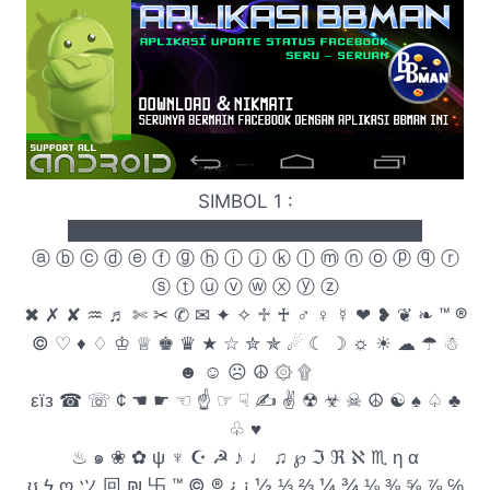
SIMBOL 1 :
███████████████████████████
ⓐ ⓑ ⓒ ⓓ ⓔ ⓕ ⓖ ⓗ ⓘ ⓙ ⓚ ⓛ ⓜ ⓝ ⓞ ⓟ ⓠ ⓡ
ⓢ ⓣ ⓤ ⓥ ⓦ ⓧ ⓨ ⓩ
✖ ✗ ✘ ♒ ♬ ✄ ✂ ✆ ✉ ✦ ✧ ♱ ♰ ♂ ♀ ☿ ❤ ❥ ❦ ❧ ™ ®
© ♡ ♦ ♢ ♔ ♕ ♚ ♛ ★ ☆ ✮ ✯ ☄ ☾ ☽ ☼ ☀ ☁ ☂ ☃
☻ ☺ ☹ ☮ ۞ ۩
εїз ☎ ☏ ¢ ☚ ☛ ☜ ☝ ☞ ☟ ✍ ✌ ☢ ☣ ☠ ☮ ☯ ♠ ♤ ♣
♧ ♥
♨ ๑ ❀ ✿ ψ ♆ ☪ ☭ ♪ ♩ ♫ ℘ ℑ ℜ ℵ ♏ η α
ʊ ϟ ღ ツ 回 ₪ 卐 ™ © ® ¿ ¡ ½ ⅓ ⅔ ¼ ¾ ⅛ ⅜ ⅝ ⅞ ℅