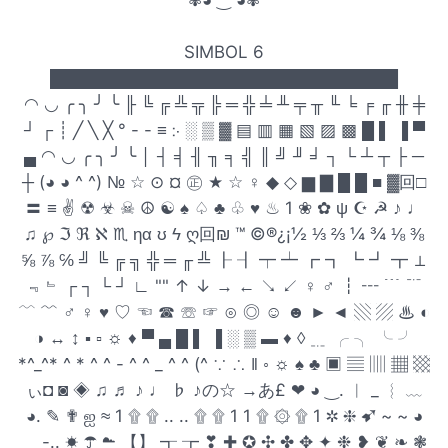
✾◕ ‿ ◕✾
SIMBOL 6
█████████████████████████████
◠ ◡ ╭ ╮ ╯ ╰ ╟ ╚ ╔ ╩ ╦ ╠ ═ ╬ ╧ ╨ ╤ ╥ ╙ ╘ ╒ ╓ ╫ ╪
┘ ┌ ┊ ╱ ╲ ╳ ° - - ≡ ჻ ░ ▒ ▓ ▤ ▥ ▦ ▧ ▨ ▩ █ ▌ ▐ ▀
▄ ◠ ◡ ╭ ╮ ╯ ╰ │ ┤ ╡ ╢ ╖ ╕ ╣ ║ ╝ ╜ ╛ ┐ └ ┴ ┬ ├ ─
┼ (◕ ◕ ^ ^) № ☆ ⊙ ¤ ㊣ ★ ☆ ♀ ◆ ◇ ▆ ▇ █ █ ■ ▓回□
〓 ≡ ✌ ☢ ☣ ☠ ☮ ☯ ♠ ♤ ♣ ♧ ♥ ♨ 1 ❀ ✿ ψ ☪ ☭ ♪ ♩
♫ ℘ ℑ ℜ ℵ ♏ ηα ʊ ϟ ღ回₪ ™ ©®¿¡½ ⅓ ⅔ ¼ ¾ ⅛ ⅜
⅝ ⅞ ℅ ╝ ╚ ╔ ╗ ╬ ═ ╓ ╩ ┠ ┨ ┯ ┷ ┏ ┓ ┗ ┛ ┳ ⊥
﹃﹄ ┌ ┐ └ ┘ ∟ "" ↑ ↓ → ← ↘ ↙ ♀ ♂ ┇ ┅ ﹉ ﹊
﹋ ﹌ ♂ ♀ ♥ ♡ ☜ ☎ ☏ ☞ ⊙ ◎ ☺ ☻ ► ◄ ▧ ▨ ♨ ◐
◑ ↔ ↕ ▪ ▫ ☼ ♦ ▀ ▄ █ ▌ ▐ ░ ▒ ▬ ♦ ◊ ﹎ ╭ ╮ ╰ ╯
*^_^* ^ * ^ ^ - ^ ^ _ ^ ^ (^ ∵ ∴ ‖ ◦ ☼ ♠ ♣ ▣ ▤ ▥ ▦ ▩
ぃ◘ ◙ ◈ ♫ ♬ ♪ ♩ ♭ ♪の☆ →あ£ ❤ ◕ ‿. ︱ _ ︴ ﹏
◕. ✎ ✟ ஐ ≈ 1 ۩ ۩ .. .. ۩ ۩ 1 1 ۩ ۞ ۩ 1 ✲ ❈ ➹ ~ ~ ◕
‿ -.. ☀ ☂ ☁ 【】 ┱ ┲ ❣ ✚ ✪ ✣ ✤ ✥ ✦ ❉ ❥ ❦ ❧ ❃