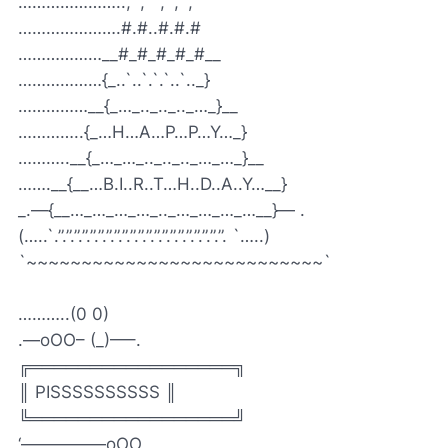
…………………..,””,”””,””,””,
………………….#.#..#.#.#
………………__#_#_#_#_#__
………………{_..`..`.`.`..`.._}
……………__{_…_.._.._.._…_}__
…………..{_…H…A…P…P…Y…_}
………..__{_…_…_.._.._.._…_…_}__
…….__{__…B.I..R..T…H..D..A..Y…__}
_.—{__…_…_…_…_.._…_…_…_…__}— .
(…..`.”.”.”.”.”.”.”.”.”.”.”.”.”.”.”.”.”.”.”.”.”. `…..)
`~~~~~~~~~~~~~~~~~~~~~~~~~~~`
………..(0 0)
.—oOO– (_)—–.
╔═════════════════╗
║ PISSSSSSSSSS ║
╚═════════════════╝
‘—————oOO