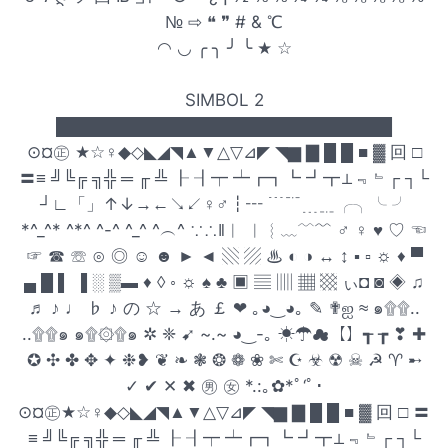
№ ⇨ ❝ ❞ # & ℃
◠ ◡ ╭ ╮ ╯ ╰ ★ ☆
SIMBOL 2
████████████████████████████
⊙¤㊣ ★☆♀◆◇◣◢◥▲▼△▽⊿◤ ◥▆ ▇ █ █ ■ ▓ 回 □
〓≡ ╝╚╔ ╗╬ ═ ╓ ╩ ┠ ┨┯ ┷┏┓┗ ┛┳⊥﹃﹄┌ ┐└
┘∟「」↑↓→←↘↙♀♂┇┅ ﹉﹊﹍﹎╭╮╰ ╯
*^_^* ^*^ ^-^ ^_^ ^︵^ ∵∴‖︱ ︳︴﹏﹋﹌ ♂ ♀ ♥ ♡ ☜
☞ ☎ ☏ ⊙ ◎ ☺ ☻ ► ◄ ▧ ▨ ♨ ◐ ◑ ↔ ↕ ▪ ▫ ☼ ♦ ▀
▄ █ ▌ ▐ ░ ▒▬ ♦ ◊ ◦ ☼ ♠ ♣ ▣ ▤ ▥ ▦ ▩ ぃ◘ ◙ ◈ ♫
♬ ♪ ♩ ♭ ♪ の ☆ → あ ￡ ❤ ｡◕‿◕｡ ✎ ✟ஐ ≈ ๑۩۩..
..۩۩๑ ๑۩۞۩๑ ✲ ❈ ➹ ~.~ ◕‿-｡ ☀☂☁【】┱ ┲ ❣ ✚
✪ ✣ ✤ ✥ ✦ ❉❥ ❦ ❧ ❃ ❂ ❁ ❀ ✄ ☪ ☣ ☢ ☠ ☭ ♈ ➸
✓ ✔ ✕ ✖ ㊚ ㊛ *.:｡✿*ﾟ‘ﾟ･
⊙¤㊣★☆♀◆◇◣◢◥▲▼△▽⊿◤ ◥▆ ▇ █ █ ■ ▓ 回 □ 〓
≡ ╝╚╔ ╗╬ ═ ╓ ╩ ┠ ┨┯ ┷┏┓┗ ┛┳⊥﹃﹄┌ ┐└