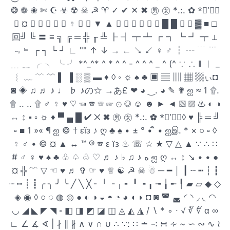
❂ ❁ ❀ ✄ ☪ ☣ ☢ ☠ ☭ ♈ ✓ ✔ ✕ ✖ ㊚ ㊛ *.:. ✿ *゚'゚・
⊙ ¤ ★ ☆ ㊣ ◆ ◇ ♀ ◣ ◢ ▼ ▲ △ ◥ ▽ ⊿ ◤ ◥ █ █ ▆ ▇ ▓ ■ □
回╝ ╚ 〓 ≡ ╗ ╔ ═ ╬ ╓ ╩ ┠ ┨ ┯ ┷ ┏ ┓ ┗ ┛ ┳ ⊥
﹃﹄ ┌ ┐ └ ┘ ∟ "" ↑ ↓ → ← ↘ ↙ ♀ ♂ ┇ ┅ ﹉ ﹊
﹍ ﹎ ╭ ╮ ╰ ╯ *^_^* ^ * ^ ^ - ^ ^ ^ _ ^ (^ ∵ ∴ ‖ ︱ _
︴ ﹏ ﹋ ﹌ ▌ ▐ ░ ▒ ▬ ♦ ◊ ◦ ☼ ♠ ♣ ▣ ▤ ▥ ▦ ▩ぃ◘
◙ ◈ ♫ ♬ ♪ ♩ ♭ ♪の☆ →あ£ ❤ ◕ ‿. ◕ ✎ ✟ ஐ ≈ 1 ۩.
۩ .. .. ۩ ♂ ♀ ♥ ♡ ☜ ☎ ☏ ☞ ⊙ ◎ ☺ ☻ ► ◄ ▧ ▨ ♨ ◐ ◑
↔ ↕ ▪ ▫ ☼ ♦ ▀ ▄ █ ✔ ✕ ✖ ㊚ ㊛ *.:. ✿ *゚'゚・◊ ♥ ╠ ═ ╝
▫ ■ 1 »« ¶ ஐ © † εïз ♪ ღ ♣ ♠ • ± ° • ิ • ஐஇ. * × ○ ▫ ◊
♀ ♂ • © ¤ ▲ ↔ ™ ® ☎ ε їз ♨ ☏ ☆ ★ ▽ △ ▲ ∵ ∴ ∷
# ♂ ♀ ♥ ♠ ♣ ♧ ♤ ♧ ♡ ♬ ♪ ♭ ♫ ♪ ه ஐ ღ ​​↔ ↕ ↘ • • ●
¤ ╬ ﹌ ▽ ☜ ♥ ♬ ✞ ☞ ♥ ♕ ☯ ☭ ☠ ☃ ─ ━ │ ┃ ┄ ┅ ┆ ┇
┈ ┉ ┊ ┋ ╭ ╮ ╯ ╰ ╱ ╲ ╳ ╴ ╵ ╶ ╷ ╸ ╹ ╺ ╻ ╼ ╽ ╾ ╿ ▰ ▱ ◆ ◇
◈ ◉ ◊ ○ ◌ ◍ ◎ ● ◐ ◑ ◒ ◓ ◔ ◕ ◖ ◗ ◘ ◙ ◚ ◛ ◜ ◝ ◞ ◟ ◠
◡ ◢ ◣ ◤ ◥ ◦ ◧ ◨ ◩ ◪ ◫ ◬ ◭ ◮ / ∖ * ∘ ∙ √ ∛ ∜ α ∞
∟ ∠ ∡ ∢ | ∤ ∥ ∦ ∧ ∨ ∩ ∪ ∴ ∵: ∷ ∸ ∹ ∺ ∻ ~ ∽ ∾ ∿ ≀