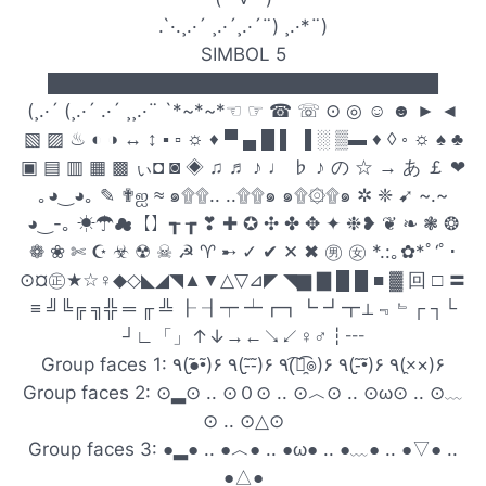
.`·.¸.·´ ¸.·´¸.·´¨) ¸.·*¨)
SIMBOL 5
██████████████████████████████
(¸.·´ (¸.·´ .·´ ¸¸.·¨ `*~*~*☜ ☞ ☎ ☏ ⊙ ◎ ☺ ☻ ► ◄
▧ ▨ ♨ ◐ ◑ ↔ ↕ ▪ ▫ ☼ ♦ ▀ ▄ █ ▌ ▐ ░ ▒▬ ♦ ◊ ◦ ☼ ♠ ♣
▣ ▤ ▥ ▦ ▩ ぃ◘ ◙ ◈ ♫ ♬ ♪ ♩ ♭ ♪ の ☆ → あ ￡ ❤
｡◕‿◕｡ ✎ ✟ஐ ≈ ๑۩۩.. ..۩۩๑ ๑۩۞۩๑ ✲ ❈ ➹ ~.~
◕‿-｡ ☀☂☁【】┱ ┲ ❣ ✚ ✪ ✣ ✤ ✥ ✦ ❉❥ ❦ ❧ ❃ ❂
❁ ❀ ✄ ☪ ☣ ☢ ☠ ☭ ♈ ➸ ✓ ✔ ✕ ✖ ㊚ ㊛ *.:｡✿*ﾟ‘ﾟ･
⊙¤㊣★☆♀◆◇◣◢◥▲▼△▽⊿◤ ◥▆ ▇ █ █ ■ ▓ 回 □ 〓
≡ ╝╚╔ ╗╬ ═ ╓ ╩ ┠ ┨┯ ┷┏┓┗ ┛┳⊥﹃﹄┌ ┐└
┘∟「」↑↓→←↘↙♀♂┇┅
Group faces 1: ٩(●̮̮̃•̃)۶ ٩(-̮̮̃-̃)۶ ٩(͡๏̯͡๏)۶ ٩(-̮̮̃•̃)۶ ٩(×̯×)۶
Group faces 2: ⊙▂⊙ .. ⊙０⊙ .. ⊙︿⊙ .. ⊙ω⊙ .. ⊙﹏
⊙ .. ⊙△⊙
Group faces 3: ●▂● .. ●︿● .. ●ω● .. ●﹏● .. ●▽● ..
●△●