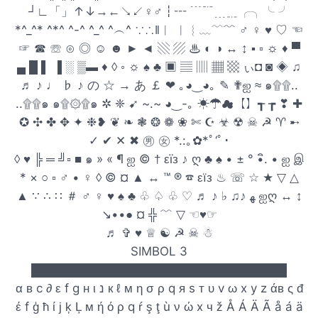
┘∟「」↑↓→←↘↙♀♂┇┅ ﹉﹊﹍﹎╭╮╰ ╯
*^_^* ^*^ ^-^ ^_^ ^︵^ ∵∴‖︱ ︳︴﹏﹋﹌ ♂ ♀ ♥ ♡ ☜
☞ ☎ ☏ ⊙ ◎ ☺ ☻ ► ◄ ▧ ▨ ♨ ◐ ◑ ↔ ↕ ▪ ▫ ☼ ♦ ▀
▄ █ ▌ ▐ ░ ▒▬ ♦ ◊ ◦ ☼ ♠ ♣ ▣ ▤ ▥ ▦ ▩ ぃ◘ ◙ ◈ ♫
♬ ♪ ♩ ♭ ♪ の ☆ → あ ￡ ❤ ｡◕‿◕｡ ✎ ✟ஐ ≈ ๑۩۩..
..۩۩๑ ๑۩۞۩๑ ✲ ❈ ➹ ~.~ ◕‿-｡ ☀☂☁【】┱ ┲ ❣ ✚
✪ ✣ ✤ ✥ ✦ ❉❥ ❦ ❧ ❃ ❂ ❁ ❀ ✄ ☪ ☣ ☢ ☠ ☭ ♈ ➸
✓ ✔ ✕ ✖ ㊚ ㊛ *.:｡✿*ﾟ‘ﾟ･
◊ ♥ ╠ ═ ╝▫ ■ ๑ » « ¶ ஐ © † εïз ♪ ღ ♣ ♠ • ± ° •ิ. • ஐ இ
* × ○ ▫ ♂ • ♀ ◊ © ¤ ▲ ↔ ™ ® ☎ εїз ♨ ☏ ☆ ★ ▽ △
▲ ∵ ∴ ∷ ＃ ♂ ♀ ♥ ♠ ♣ ♧ ♤ ♧ ♡ ♬ ♪ ♭ ♫♪ ﻬ ஐღ ↔ ↕
↘••● ¤ ╬ ﹌ ▽ ☜♥☞
♬ ✞ ♥ ♕ ☯ ☭ ☠ ☃
SIMBOL 3
██████████████████████████████
α в c ∂ ε f g н ι נ к ℓ м η σ ρ q я s т υ v ω x y z άв ς đ
έ f ģ ħ ί ј ķ Ļ м ή ό ρ q ŕ ş ţ ù ν ώ x ч ž Å Á Ä Ã å á ä