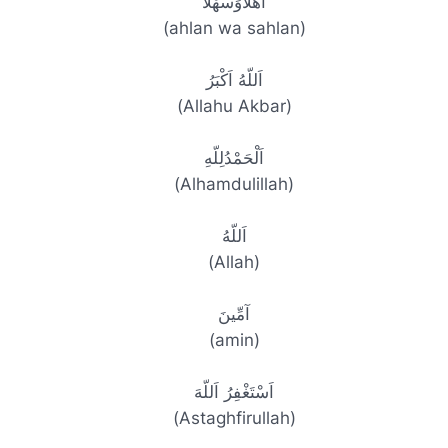
اَهْلاًوَسَهْلاً
(ahlan wa sahlan)
اَللّهُ اَكْبَرُ
(Allahu Akbar)
اَلْحَمْدُلِلّهِ
(Alhamdulillah)
اَللّهُ
(Allah)
آمِّينَ
(amin)
اَسْتَغْفِرُ اَللّهَ
(Astaghfirullah)