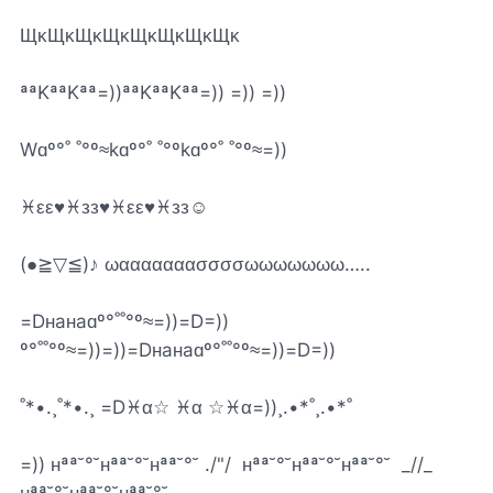
ЩĸЩĸЩĸЩĸЩĸЩĸЩĸЩĸ
ªªKªªKªª=))ªªKªªKªª=)) =)) =))
Wɑº°˚ ˚°º≈kɑº°˚ ˚°ºkɑº°˚ ˚°º≈=))
♓εε♥♓зз♥♓εε♥♓зз☺
(●≧▽≦)♪ ωααααααασσσσωωωωωωω…..
=Dнaнaɑº°˚˚°º≈=))=D=))‎​
º°˚˚°º≈=))=))=Dнaнaɑº°˚˚°º≈=))=D=))
˚*•.¸˚*•.¸ =D♓α☆ ♓α ☆♓α=))¸.•*˚¸.•*˚
=)) нªª˘°˘нªª˘°˘нªª˘°˘ ./"/ ‎​‎​‎​‎​‎​ нªª˘°˘нªª˘°˘нªª˘°˘ ‎​ _//_