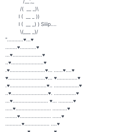
/__',_
/( __ _)\
I ( __ _ ))
I ( __ _) ) Siiip....
\(___ _)/
"...........♥...♥
........♥...........♥
...♥....................♥
..♥......................♥
.♥........................♥... ......♥....♥
♥.........................♥... ♥..............♥
.♥.........................♥.. .................♥
..♥.........................♥. ...............♥
...♥........................ ♥... ..........♥
.....♥........................ ..........♥
........♥..................... ......♥
...........♥................. ....♥
...............♥.............. .♥