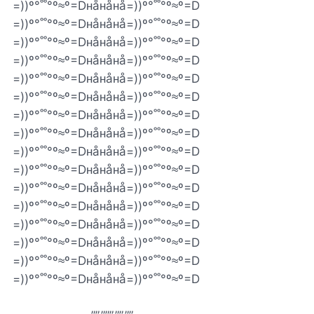
‎​=))º°˚˚°º≈º=Dнåнåнå=))º°˚˚°º≈º=D
‎​=))º°˚˚°º≈º=Dнåнåнå=))º°˚˚°º≈º=D
‎​=))º°˚˚°º≈º=Dнåнåнå=))º°˚˚°º≈º=D
‎​=))º°˚˚°º≈º=Dнåнåнå=))º°˚˚°º≈º=D
‎​=))º°˚˚°º≈º=Dнåнåнå=))º°˚˚°º≈º=D
‎​=))º°˚˚°º≈º=Dнåнåнå=))º°˚˚°º≈º=D
‎​=))º°˚˚°º≈º=Dнåнåнå=))º°˚˚°º≈º=D
‎​=))º°˚˚°º≈º=Dнåнåнå=))º°˚˚°º≈º=D
=))º°˚˚°º≈º=Dнåнåнå=))º°˚˚°º≈º=D
‎​=))º°˚˚°º≈º=Dнåнåнå=))º°˚˚°º≈º=D
‎​=))º°˚˚°º≈º=Dнåнåнå=))º°˚˚°º≈º=D
‎​=))º°˚˚°º≈º=Dнåнåнå=))º°˚˚°º≈º=D
‎​=))º°˚˚°º≈º=Dнåнåнå=))º°˚˚°º≈º=D
‎​=))º°˚˚°º≈º=Dнåнåнå=))º°˚˚°º≈º=D
‎​=))º°˚˚°º≈º=Dнåнåнå=))º°˚˚°º≈º=D
‎​=))º°˚˚°º≈º=Dнåнåнå=))º°˚˚°º≈º=D