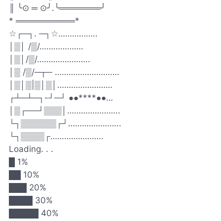
║ ╰⊙ ═ ⊙╯.╰═══════╯
* ══════════*
☆┌─┐. ─┐☆……………..
│▒│ /▒/……………….
│▒│/▒/…………………..
│▒ /▒/─┬─ ……………………….
│▒│▒|▒│▒│……………………
┌┴─┴─┐-┘─┘ ●●****●●…
│▒┌──┘▒▒▒│…………………..
└┐▒▒▒▒▒▒┌┘…………………..
└┐▒▒▒▒┌…………………..
Loading. . .
█ 1%
██ 10%
███ 20%
████ 30%
█████ 40%