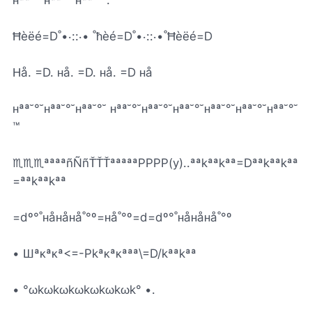
нªª˘°˘нªª˘°˘нªª˘°˘.
Ħèëé=D˚•‧::‧•‎ ​‎​‎​˚ћèé=D˚•‧::‧•‎​‎​‎​˚Ħèëé=D ‎​​​
Нå. =D. нå. =D. нå. =D нå
нªª˘°˘нªª˘°˘нªª˘°˘ нªª˘°˘нªª˘°˘нªª˘°˘нªª˘°˘нªª˘°˘нªª˘°˘
™
♏♏♏ªªªªñÑñŤŤŤªªªªªPPPP(y)..ªªkªªkªª=Dªªkªªkªª
=ªªkªªkªª
=dº°˚нåнåнå˚°º=нå˚°º=d=dº°˚нåнåнå˚°º
• Шªκªκª<=-Pkªκªκªªª\=D/kªªkªª
• °ωkωkωkωkωkωkωk° •.