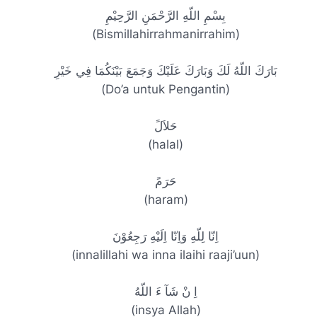
بِسْمِ اللّهِ الرَّحْمَنِ الرَّحِيْمِ
(Bismillahirrahmanirrahim)
بَارَكَ اللّهُ لَكَ وَبَارَكَ عَلَيْكَ وَجَمَعَ بَيْنَكُمَا فِي خَيْرِ
(Do’a untuk Pengantin)
حَلاَلً
(halal)
حَرَمً
(haram)
اِنّا لِلّهِ وَاِنّا اِلَيْهِ رَجِعُوْنَ
(innalillahi wa inna ilaihi raaji’uun)
اِ نْ شَآ ءَ اللّهُ
(insya Allah)