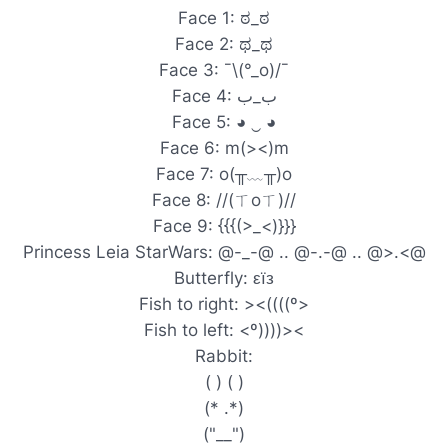
Face 1: ಠ_ಠ
Face 2: ಥ_ಥ
Face 3: ¯\(°_o)/¯
Face 4: ب_ب
Face 5: ◕ ‿ ◕
Face 6: m(><)m
Face 7: o(╥﹏╥)o
Face 8: //(ㄒoㄒ)//
Face 9: {{{(>_<)}}}
Princess Leia StarWars: @-_-@ .. @-.-@ .. @>.<@
Butterfly: εїз
Fish to right: ><((((º>
Fish to left: <º))))><
Rabbit:
( ) ( )
(* .*)
("__")