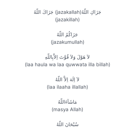
جَزَاكَ اللّهُ (jazakallah)جَزَاكِ اللّهُ
(jazakillah)
جَزَاكُمُ اللّهُ
(jazakumullah)
لاَ هَوْلَ وَلاَ قُوَّتَ اِلاَّبِاللّهِ
(laa haula wa laa quwwata illa billah)
لاَ اِلَهَ اِلاَّ اللّهُ
(laa ilaaha illallah)
مَاشَآءَاللّهُ
(masya Allah)
سُبْحَانَ اللّهُ