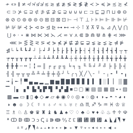
≁ «» ≬ ≭ ≮ ≯ ≰ ≱ ≲ ≳ ≴ ≵ ≶ ≷ ≸ ≹ ≺ ≻ ≼ ≽ ≾ ≿ ⊀
⊂ ⊃ ⊁ ⊆ ⊇ ⊄ ⊅ ⊈ ⊉ ⊊ ⊋ ⊌ ⊍ ⊎ ⊏ ⊐ ⊑ ⊒ ⊓ ⊔ ⊕ ⊖
⊗ ⊘ ⊙ ⊚ ⊛ ⊜ ⊝ ⊞ ⊟ ⊠ ⊡ ⊢ ⊣ ⊤ ⊥ ⊦ ⊧ ⊨ ⊩ ⊪ ⊫ ⊬
⊭ ⊮ ⊯ ⊰ ⊱ ⊲ ⊳ ⊴ ⊵ ⊶ ⊷ ⊸ ⊹ ⊺ ⊻ ⊼ ⊽ ⊾ ⊿ ⋀ ⋁ ⋂
⋃ ⋄ ⋅ ⋆ ⋇ ⋈ ⋉ ⋊ ⋋ ⋌ ⋍ ⋎ ⋏ ⋐ ⋑ ⋒ ⋓ ⋔ ⋕ ⋖ ⋙
⋘ ⋗ ⋚ ⋛ ⋜ ⋝ ⋞ ⋟ ⋠ ⋡ ⋢ ⋣ ⋤ ⋥ ⋦ ⋧ ⋨ ⋩ ⋪ ⋫
⋬└ ┕ ┖ ┗ ┛ ┘ ├ ┙ ┚ ┝ ┞ ┟ ┠ ┡ ┢ ┣ ┤ ┥ ┦ ┧ ┨ ┩ ┪ ┫ ┬ ┭
┮ ┯ ┰ ┱ ┲ ┳ ┴ ┵ ┶ ┷ ┸ ┹ ┺ ┻ ┼ ┽ ┾ ┿ ╀ ╁ ╂ ╃ ╄ ╅ ╆ ╇ ╈
╉ ╊ ╋ ╌ ╍ ╎ ╏ ═ ║ ╒ ╓ ╔ ╗ ╘ ╕ ╖ ╙ ╚ ╛ ╜ ╝ ╞ ╟ ╠ ╡
╢ ╣ ╤ ╥ ╦ ╩ ╨ ╧ ╫ ╪ ╬ ╯ ╰ ╭ ╮ ╳ ╱ ╲ ╴ ╵ ╶ ╷ ╸ ╹ ╺ ╻
╼ ╽ ╾ ╿ ▀ ▄ ▃ ▂ ▁ ▆ ▅ █ ▇ ▉ ▊ ▋ ▌ ▍ ▐ ░ ▎ ▏ ▒ ▓
▔ ▕ ▖ ▗ ▘ ▙ ▚ ▛ ▜ ▝ ▞ ▟ ■ □ ▢ ▣ ▤ ▥ ▦ ▧ ▪ ▫ ▨
▩ ▬ ▭ ▮ ▯ ◆ ◇ ▰ ▱ ◈ ◉ ◊ ○ ◎ ● ◌ ◍ ◐ ◑ ◒ ◓ ◔ ◕ ◖
◗ ☻ ☼ ☽ ☾ ☿ ♀ ♁ ♂ ♃ ♄ ♅ ♇ ♎ ♏ ♐ ♑ ♒ ♓ ♔ ♕
♖ ♗ ♘ ♙ ♚ ♛ ♜ ♝ ♞ ♟ ♠ ♡ ♢ ♣ ♤ ♥ ♦ ♧ ♨ ♰ ♱ ☫
ª ↀ ↁ ↂ Ↄ ↄ ↅ ↆ ↇ ↈ ↉ ↊ ↋ ↌ ↍ ↎ ↏ ▲ ◣ ◢ ◥ ▼
△ ▽ ⊿ ◤ ◥ △ ▴ ▵ ▶ ▷ ▸ ▹ ► ▻ ▼ ▽ ▾ ▿ ◀ ◁ ◂ ◃ ◄ ◅