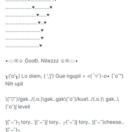
..................♥..........♥
.....................♥.....♥
......................♥..♥
........................♥
........................♥
.......................♥
•‧::‧※☺ ĞooĐ. Nitezzz ☺※‧::‧•
┒('o'┒) Lo diem, ( ',ƪ') Gue ngupil = <( ‾▿‾)-σ• (‾o‾")
Nih upil
\(˘▽˘)/gak../(.o.)\gak..gak\(˘o˘)/kuat../(.o.)\ gak..\
(˘o˘)ʃ levell
ƪ(˘⌣˘)┐tory.. ƪ(˘⌣˘)ʃ tory.. ┌(˘⌣˘)ʃ tory.. ƪ(˘⌣˘)cheese..
ƪ(˘⌣˘)┐