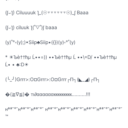
(ʃ⌣ƪ) Ciluuuuk ƪ_(☉▿▿▿▿▿▿☉)_ʃ Baaa
(ʃ⌣ƪ) ciluuk ƪ(˚▽˚)ʃ baaa
(y)˚°◦(y);)•Siip♣Siip•({})(y)◦°˚(y)
* ☀Ъè††ћµ Ĺ••=)) ••Ъè††ћµ Ĺ ••\=D/ ••Ъè††ћµ
Ĺ• • ♣:D☀
(╰_╯)‎​‎​Grrr>:O¤Grrr>:O¤Grrr┌П┐(◣_◢)┌П┐
�(≧∇≦)� тι∂ααααααккккккккк..........!!!
нªª˘°˘нªª˘°˘нªª˘°˘ нªª˘°˘нªª˘°˘нªª˘°˘нªª˘°˘нªª˘°˘нªª˘°˘
™