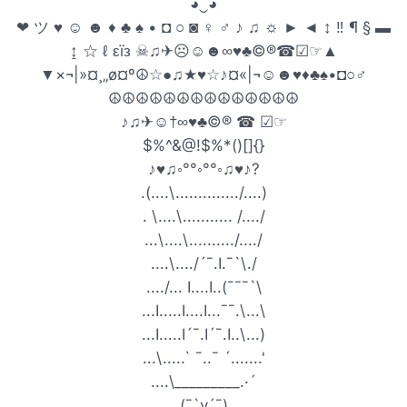
◕‿◕
❤ ツ ♥ ☺ ☻ ♦ ♣ ♠ • ◘ ○ ◙ ♀ ♂ ♪ ♫ ☼ ► ◄ ↕ ‼ ¶ § ▬
↨ ☆ ℓ εïз ☠♫✈☹☺☻∞♥♣©®☎☑☞▲
▼×¬|»¤¸„ø¤º☮☆●♫★♥☆♪¤«|¬☺☻♥♦♣♠•◘○♂
☮☮☮☮☮☮☮☮☮☮☮☮☮☮
♪♫✈☺†∞♥♣©® ☎ ☑☞
$%^&@!$%*()[]{}
♪♥♫◦°°◦°°◦♫♥♪?
.(....\............../....)
. \....\........... /..../
...\....\........../..../
....\..../´¯.I.¯`\./
..../... I....I..(¯¯¯`\
...I.....I....I...¯¯.\...\
...I.....I´¯.I´¯.I..\...)
...\.....` ¯..¯ ´.......'
....\_________.·´
(¯`v´¯)