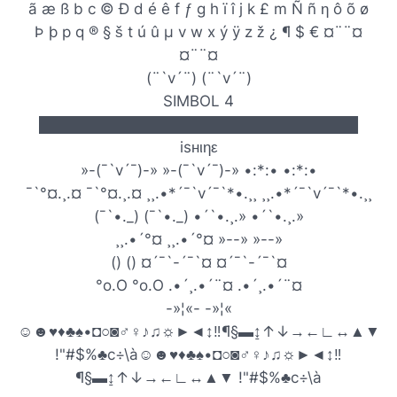
ã æ ß b c © Ð d é ê f ƒ g h ï î j k £ m Ñ ñ η ô õ ø
Þ þ p q ® § š t ú û µ v w x ý ÿ z ž ¿ ¶ $ € ¤¨¨¤
¤¨¨¤
(¨`v´¨) (¨`v´¨)
SIMBOL 4
██████████████████████████████
isнιηε
»-(¯`v´¯)-» »-(¯`v´¯)-» •:*:• •:*:•
¯`°¤.¸.¤ ¯`°¤.¸.¤ ¸¸.•*´¯`v´¯`*•.¸¸ ¸¸.•*´¯`v´¯`*•.¸¸
(¯`•._) (¯`•._) •´`•.¸.» •´`•.¸.»
¸¸.•´°¤ ¸¸.•´°¤ »--» »--»
() () ¤´¯`-´¯`¤ ¤´¯`-´¯`¤
°o.O °o.O .•´¸.•´¨¤ .•´¸.•´¨¤
-»¦«- -»¦«
☺☻♥♦♣♠•◘○◙♂♀♪♫☼►◄↕‼¶§▬↨↑↓→←∟↔▲▼
!"#$%♣c÷\à☺☻♥♦♣♠•◘○◙♂♀♪♫☼►◄↕‼
¶§▬↨↑↓→←∟↔▲▼ !"#$%♣c÷\à