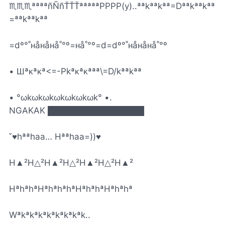
♏♏♏ªªªªñÑñŤŤŤªªªªªPPPP(y)..ªªkªªkªª=Dªªkªªkªª
=ªªkªªkªª
=dº°˚нåнåнå˚°º=нå˚°º=d=dº°˚нåнåнå˚°º
• Шªκªκª<=-Pkªκªκªªª\=D/kªªkªª
• °ωkωkωkωkωkωkωk° •.
NGAKAK ████████████████
ˇ♥hªªhaa… Hªªhaa=))♥
H▲²H△²H▲²H△²H▲²H△²H▲²
HªhªhªHªhªhªhªHªhªhªHªhªhª
Wªkªkªkªkªkªkªkªk..