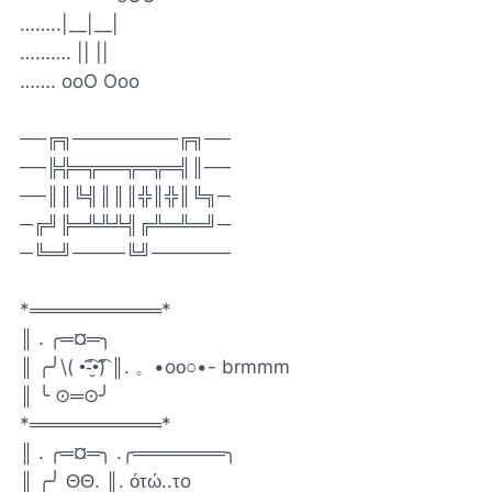
……..|__|__|
………. || ||
……. ooO Ooo
──╔╗────────╔╗──
──╠╬═╦══╦═╦═╣║──
──║║╚╣║║║╬║╬║╚╗─
─╔╝╠═╩╩╩╣╔╩═╩═╝─
─╚═╝────╚╝──────
*══════════*
║ . ╭═¤═╮
║ ╭╯\( •̃͡-̮•̃͡) ║. 。•oо○•- brmmm
║ ╰ ⊙═⊙╯
*══════════*
║ . ╭═¤═╮ .╭═══════╮
║ ╭╯ ΘΘ. ║. ότώ..τo