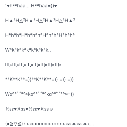
ˇ♥hªªhaa… Hªªhaa=))♥
H▲²H△²H▲²H△²H▲²H△²H▲²
HªhªhªHªhªhªhªHªhªhªHªhªhª
Wªkªkªkªkªkªkªkªk..
ЩĸЩĸЩĸЩĸЩĸЩĸЩĸЩĸ
ªªKªªKªª=))ªªKªªKªª=)) =)) =))
Wɑº°˚ ˚°º≈kɑº°˚ ˚°ºkɑº°˚ ˚°º≈=))
♓εε♥♓зз♥♓εε♥♓зз☺
(●≧▽≦)♪ ωααααααασσσσωωωωωωω…..