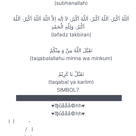
(subhanallah)
اَللّهُ اَكْبَرُ، اَللّهُ اَكْبَرُ، اَللّهُ اَكْبَرُ، لاَ اِلَهَ اِلاَّ اللّهُ اَللّهُ اَكْبَرُ، اَللّهُ
اَكْبَرُ، وَلِلّهِ الْحَمْدِ
(lafadz takbiran)
تَقَبَّلَ اللّهُ مِنَّ وَ مِنْكُمْ
(taqabalallahu minna wa minkum)
تَقَبَّلْ يَا كَرِيْمُ
(taqabal ya kariim)
SIMBOL7
█████████████████████████████
♥♍ůååå©hh♥
♥♍ůååå©hh♥
I ) -
/ I