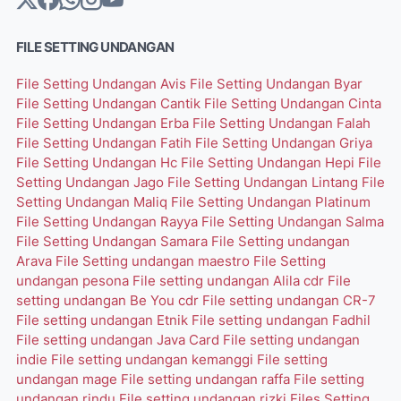
FILE SETTING UNDANGAN
File Setting Undangan Avis
File Setting Undangan Byar
File Setting Undangan Cantik
File Setting Undangan Cinta
File Setting Undangan Erba
File Setting Undangan Falah
File Setting Undangan Fatih
File Setting Undangan Griya
File Setting Undangan Hc
File Setting Undangan Hepi
File
Setting Undangan Jago
File Setting Undangan Lintang
File
Setting Undangan Maliq
File Setting Undangan Platinum
File Setting Undangan Rayya
File Setting Undangan Salma
File Setting Undangan Samara
File Setting undangan
Arava
File Setting undangan maestro
File Setting
undangan pesona
File setting undangan Alila cdr
File
setting undangan Be You cdr
File setting undangan CR-7
File setting undangan Etnik
File setting undangan Fadhil
File setting undangan Java Card
File setting undangan
indie
File setting undangan kemanggi
File setting
undangan mage
File setting undangan raffa
File setting
undangan rindu
File setting undangan rizki
Files Setting