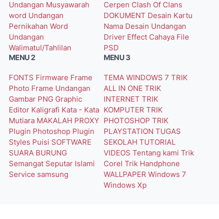
Undangan Musyawarah
Cerpen
Clash Of Clans
word
Undangan
DOKUMENT
Desain Kartu
Pernikahan Word
Nama
Desain Undangan
Undangan
Driver
Effect Cahaya
File
Walimatul/Tahlilan
PSD
MENU 2
MENU 3
FONTS
Firmware
Frame
TEMA WINDOWS 7
TRIK
Photo
Frame Undangan
ALL IN ONE
TRIK
Gambar PNG
Graphic
INTERNET
TRIK
Editor
Kaligrafi
Kata - Kata
KOMPUTER
TRIK
Mutiara
MAKALAH
PROXY
PHOTOSHOP
TRIK
Plugin Photoshop
Plugin
PLAYSTATION
TUGAS
Styles
Puisi
SOFTWARE
SEKOLAH
TUTORIAL
SUARA BURUNG
VIDEOS
Tentang kami
Trik
Semangat
Seputar Islami
Corel
Trik Handphone
Service
samsung
WALLPAPER
Windows 7
Windows Xp