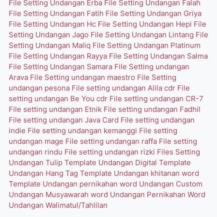
File Setting Undangan Erba
File Setting Undangan Falah
File Setting Undangan Fatih
File Setting Undangan Griya
File Setting Undangan Hc
File Setting Undangan Hepi
File
Setting Undangan Jago
File Setting Undangan Lintang
File
Setting Undangan Maliq
File Setting Undangan Platinum
File Setting Undangan Rayya
File Setting Undangan Salma
File Setting Undangan Samara
File Setting undangan
Arava
File Setting undangan maestro
File Setting
undangan pesona
File setting undangan Alila cdr
File
setting undangan Be You cdr
File setting undangan CR-7
File setting undangan Etnik
File setting undangan Fadhil
File setting undangan Java Card
File setting undangan
indie
File setting undangan kemanggi
File setting
undangan mage
File setting undangan raffa
File setting
undangan rindu
File setting undangan rizki
Files Setting
Undangan Tulip
Template Undangan Digital
Template
Undangan Hang Tag
Template Undangan khitanan word
Template Undangan pernikahan word
Undangan Custom
Undangan Musyawarah word
Undangan Pernikahan Word
Undangan Walimatul/Tahlilan