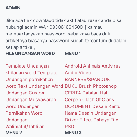
ADMIN
Jika ada link downlaod tidak aktif atau rusak anda bisa
hubungi admin WA : 083861664500, jika mau
mempertanyakan password, sebaiknya baca dulu
artikelnya biasanya password sudah tercantum di dalam
setiap artikel,
FILE UNDANGAN WORD
MENU 1
Template Undangan
Android
Animals
Antivirus
khitanan word
Template
Audio Video
Undangan pernikahan
BANNERS/SPANDUK
word
Text Undangan Word
BUKU
Brush Photoshop
Undangan Custom
CERITA
Catatan Hati
Undangan Musyawarah
Cerpen
Clash Of Clans
word
Undangan
DOKUMENT
Desain Kartu
Pernikahan Word
Nama
Desain Undangan
Undangan
Driver
Effect Cahaya
File
Walimatul/Tahlilan
PSD
MENU 2
MENU 3