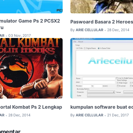
mulator Game Ps 2 PCSX2
Paswoard Basara 2 Heroes
ru
By
ARIE CELLULAR
28 Dec, 2014
•
LAR
03 Nov, 2017
•
rtal Kombat Ps 2 Lengkap
kumpulan software buat e
LAR
28 Dec, 2014
By
ARIE CELLULAR
21 Dec, 2017
•
•
omentar