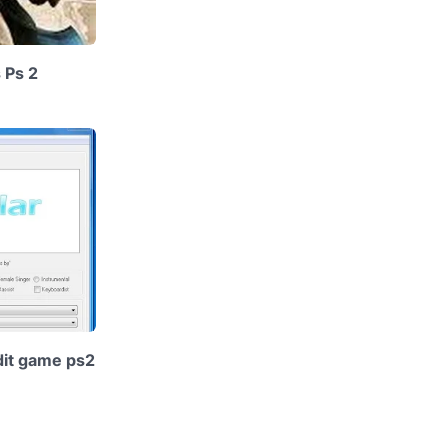
 Ps 2
dit game ps2