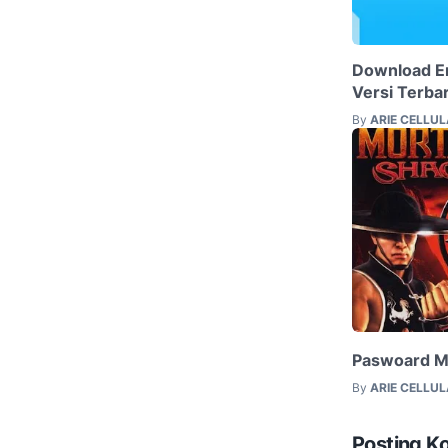
Download E
Versi Terba
By
ARIE CELLU
Paswoard Mo
By
ARIE CELLU
Posting K