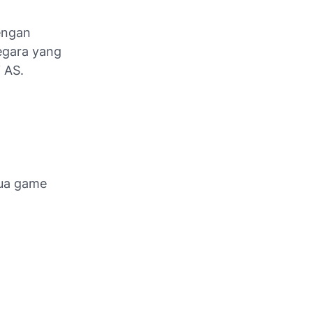
engan
negara yang
i AS.
dua game