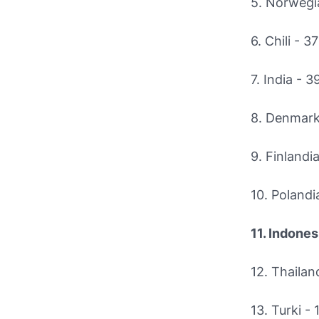
5. Norwegia
6. Chili - 
7. India - 
8. Denmark 
9. Finlandi
10. Polandia
11. Indones
12. Thailan
13. Turki - 