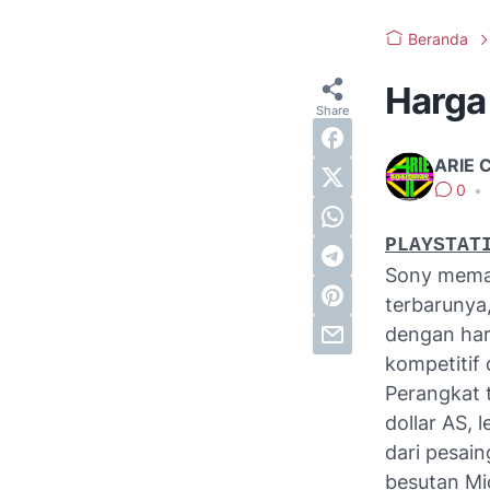
Beranda
Harga 
ARIE 
0
•
PLAYSTAT
Sony mema
terbarunya,
dengan har
kompetitif 
Perangkat 
dollar AS, 
dari pesai
besutan Mi