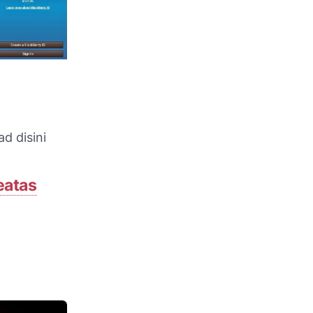
d disini
eatas