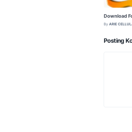
Download Fo
By
ARIE CELLU
Posting K