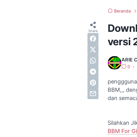
Beranda
Downl
versi 
ARIE 
0
•
penggguna 
BBM,,, de
dan semac
Silahkan J
BBM For Gi