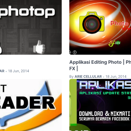
Applikasi Editing Photo | P
FX |
LAR
18 Jun, 2014
•
By
ARIE CELLULAR
18 Jun, 2014
•