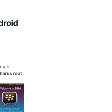
droid
kmati
 harus
root