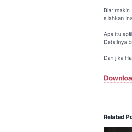
Biar makin
silahkan in
Apa itu ap
Detailnya 
Dan jika H
Download
Related P