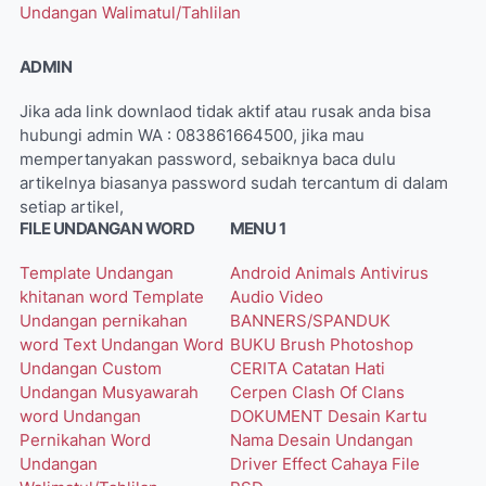
Undangan Walimatul/Tahlilan
ADMIN
Jika ada link downlaod tidak aktif atau rusak anda bisa
hubungi admin WA : 083861664500, jika mau
mempertanyakan password, sebaiknya baca dulu
artikelnya biasanya password sudah tercantum di dalam
setiap artikel,
FILE UNDANGAN WORD
MENU 1
Template Undangan
Android
Animals
Antivirus
khitanan word
Template
Audio Video
Undangan pernikahan
BANNERS/SPANDUK
word
Text Undangan Word
BUKU
Brush Photoshop
Undangan Custom
CERITA
Catatan Hati
Undangan Musyawarah
Cerpen
Clash Of Clans
word
Undangan
DOKUMENT
Desain Kartu
Pernikahan Word
Nama
Desain Undangan
Undangan
Driver
Effect Cahaya
File