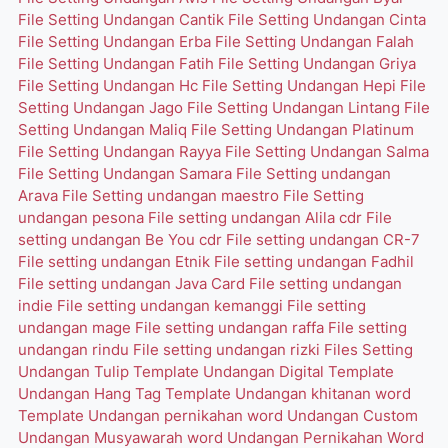
File Setting Undangan Cantik
File Setting Undangan Cinta
File Setting Undangan Erba
File Setting Undangan Falah
File Setting Undangan Fatih
File Setting Undangan Griya
File Setting Undangan Hc
File Setting Undangan Hepi
File
Setting Undangan Jago
File Setting Undangan Lintang
File
Setting Undangan Maliq
File Setting Undangan Platinum
File Setting Undangan Rayya
File Setting Undangan Salma
File Setting Undangan Samara
File Setting undangan
Arava
File Setting undangan maestro
File Setting
undangan pesona
File setting undangan Alila cdr
File
setting undangan Be You cdr
File setting undangan CR-7
File setting undangan Etnik
File setting undangan Fadhil
File setting undangan Java Card
File setting undangan
indie
File setting undangan kemanggi
File setting
undangan mage
File setting undangan raffa
File setting
undangan rindu
File setting undangan rizki
Files Setting
Undangan Tulip
Template Undangan Digital
Template
Undangan Hang Tag
Template Undangan khitanan word
Template Undangan pernikahan word
Undangan Custom
Undangan Musyawarah word
Undangan Pernikahan Word