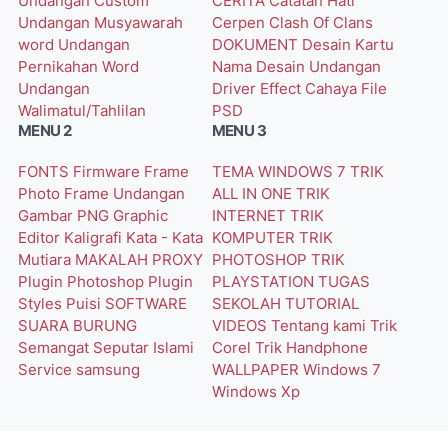
Undangan Custom
CERITA
Catatan Hati
Undangan Musyawarah
Cerpen
Clash Of Clans
word
Undangan
DOKUMENT
Desain Kartu
Pernikahan Word
Nama
Desain Undangan
Undangan
Driver
Effect Cahaya
File
Walimatul/Tahlilan
PSD
MENU 2
MENU 3
FONTS
Firmware
Frame
TEMA WINDOWS 7
TRIK
Photo
Frame Undangan
ALL IN ONE
TRIK
Gambar PNG
Graphic
INTERNET
TRIK
Editor
Kaligrafi
Kata - Kata
KOMPUTER
TRIK
Mutiara
MAKALAH
PROXY
PHOTOSHOP
TRIK
Plugin Photoshop
Plugin
PLAYSTATION
TUGAS
Styles
Puisi
SOFTWARE
SEKOLAH
TUTORIAL
SUARA BURUNG
VIDEOS
Tentang kami
Trik
Semangat
Seputar Islami
Corel
Trik Handphone
Service
samsung
WALLPAPER
Windows 7
Windows Xp