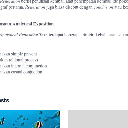
Reiteration
berisi penulisan kembali atau penempatan kembali ide pok
agraf pertama.
Reiteration
juga biasa disebut dengan
conclusion
atau ke
asaan Analytical Exposition
Analytical Exposition Text
, terdapat beberapa ciri-ciri kebahasaan seper
akan simple present
an reltional process
kan internal conjunction
akan casual conjuction
osts