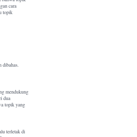
ngan cara
 topik
n dibahas.
yang mendukung
ri dua
a topik yang
lu terletak di