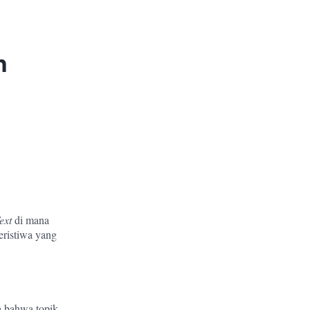
n
ext
di mana
peristiwa yang
 bahwa topik