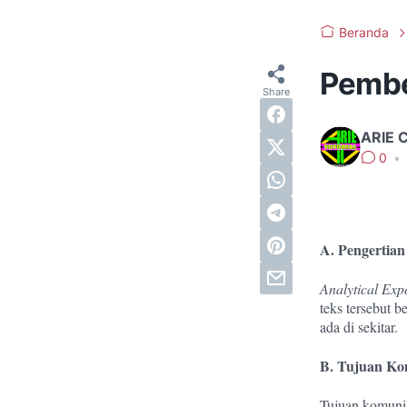
Beranda
Pembel
ARIE 
0
•
A. Pengertian
Analytical Exp
teks tersebut b
ada di sekitar.
B. Tujuan Kom
Tujuan komunik