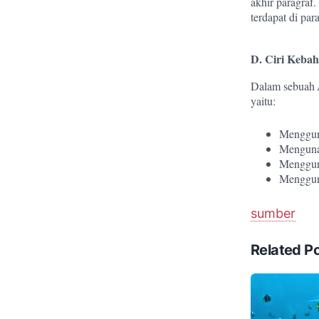
akhir paragraf.
terdapat di par
D. Ciri Kebah
Dalam sebuah
yaitu:
Menggun
Mengunak
Mengguna
Menggun
sumber
Related P