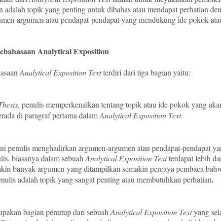
n adalah topik yang penting untuk dibahas atau mendapat perhatian de
umen-argumen atau pendapat-pendapat yang mendukung ide pokok atau
ebahasaan Analytical Exposition
hasaan
Analytical Exposition Text
terdiri dari tiga bagian yaitu:
Thesis
, penulis memperkenalkan tentang topik atau ide pokok yang aka
erada di paragraf pertama dalam
Analytical Exposition Text
.
ini penulis menghadirkan argumen-argumen atau pendapat-pendapat 
lis, biasanya dalam sebuah
Analytical Exposition Text
terdapat lebih da
kin banyak argumen yang ditampilkan semakin percaya pembaca bahw
.
enulis adalah topik yang sangat penting atau membutuhkan perhatian
upakan bagian penutup dari sebuah
Analytical Exposition Text
yang sela