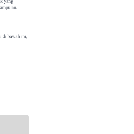
ok yang
simpulan.
ti di bawah ini,