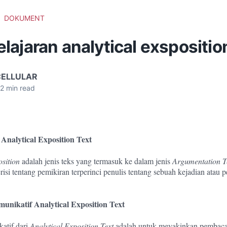
DOKUMENT
ajaran analytical exspositio
CELLULAR
2
min read
 Analytical Exposition Text
osition
adalah jenis teks yang termasuk ke dalam jenis
Argumentation T
erisi tentang pemikiran terperinci penulis tentang sebuah kejadian atau 
unikatif Analytical Exposition Text
atif dari
Analytical Exposition Text
adalah untuk meyakinkan pembaca