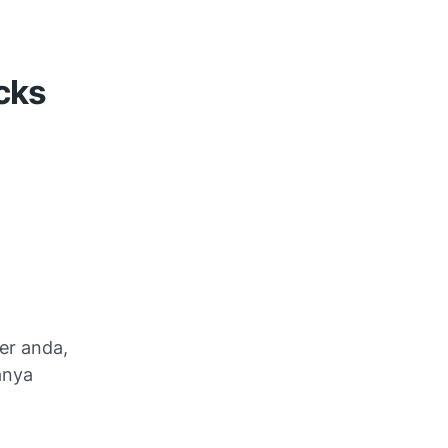
cks
er anda,
anya