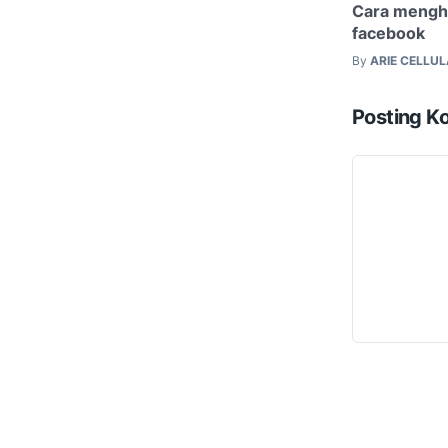
Cara mengha
facebook
By
ARIE CELLU
Posting K