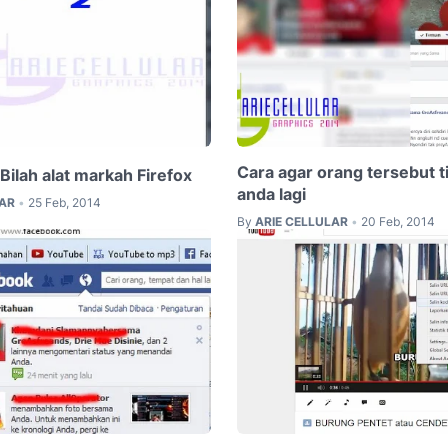
Cara agar orang tersebut 
ilah alat markah Firefox
anda lagi
LAR
25 Feb, 2014
•
By
ARIE CELLULAR
20 Feb, 2014
•