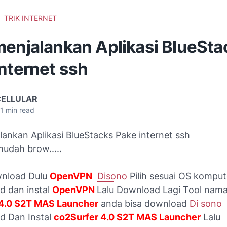
TRIK INTERNET
menjalankan Aplikasi BlueSta
nternet ssh
CELLULAR
1
min read
ankan Aplikasi BlueStacks Pake internet ssh
mudah brow.....
wnload Dulu
OpenVPN
Disono
Pilih sesuai OS komput
d dan instal
OpenVPN
Lalu Download Lagi Tool nam
 4.0 S2T MAS Launcher
anda bisa download
Di sono
d Dan Instal
co2Surfer 4.0 S2T MAS Launcher
Lalu