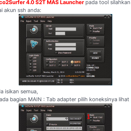
co2Surfer 4.0 S2T MAS Launcher
pada tool silahka
ai akun ssh anda:
a isikan semua,
da bagian MAIN : Tab adapter pilih koneksinya lihat