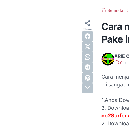
Beranda
Cara 
Pake i
ARIE 
0
•
Cara menjal
ini sangat 
1.Anda Do
2. Downloa
co2Surfer
2. Downloa