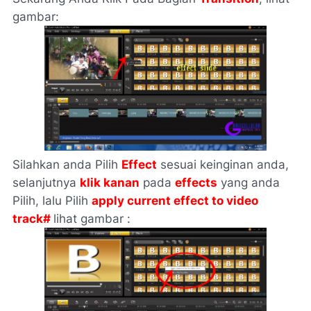
gambar:
Silahkan anda Pilih
Effect
sesuai keinginan anda,
selanjutnya
klik kanan
pada
effects
yang anda
Pilih, lalu Pilih
apply current effect to video
track#
lihat gambar :