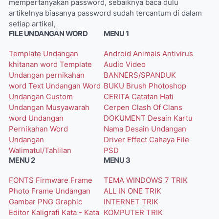
mempertanyakan password, sebaiknya baca dulu
artikelnya biasanya password sudah tercantum di dalam
setiap artikel,
FILE UNDANGAN WORD
MENU 1
Template Undangan
Android
Animals
Antivirus
khitanan word
Template
Audio Video
Undangan pernikahan
BANNERS/SPANDUK
word
Text Undangan Word
BUKU
Brush Photoshop
Undangan Custom
CERITA
Catatan Hati
Undangan Musyawarah
Cerpen
Clash Of Clans
word
Undangan
DOKUMENT
Desain Kartu
Pernikahan Word
Nama
Desain Undangan
Undangan
Driver
Effect Cahaya
File
Walimatul/Tahlilan
PSD
MENU 2
MENU 3
FONTS
Firmware
Frame
TEMA WINDOWS 7
TRIK
Photo
Frame Undangan
ALL IN ONE
TRIK
Gambar PNG
Graphic
INTERNET
TRIK
Editor
Kaligrafi
Kata - Kata
KOMPUTER
TRIK