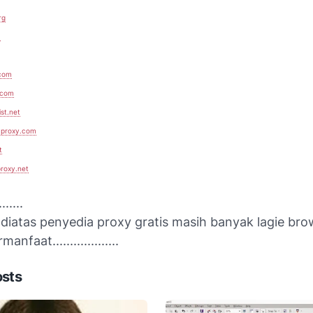
rg
m
.com
.com
st.net
-proxy.com
t
roxy.net
......
s diatas penyedia proxy gratis masih banyak lagie brow..
nfaat...................
osts