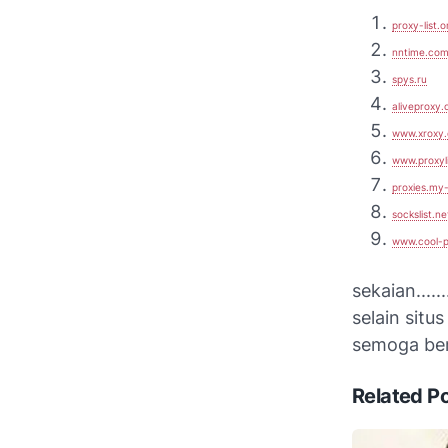
proxy-list.o
nntime.co
spys.ru
aliveproxy
www.xroxy
www.proxyli
proxies.my
sockslist.ne
www.cool-p
sekaian.......
selain situ
semoga berma
Related P