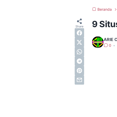
Beranda
9 Situ
ARIE 
0
•