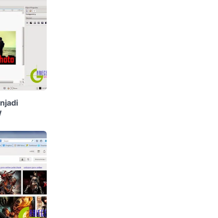
njadi
W