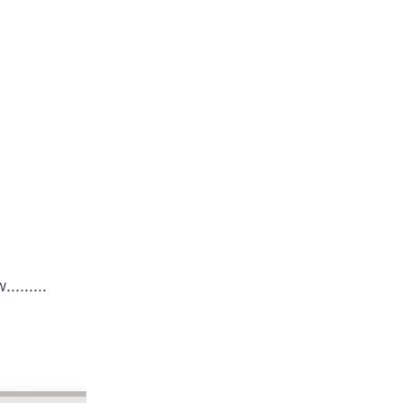
.......