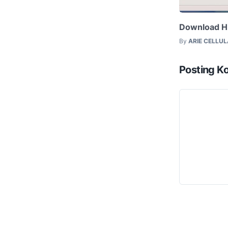
Download H
By
ARIE CELLU
Posting K