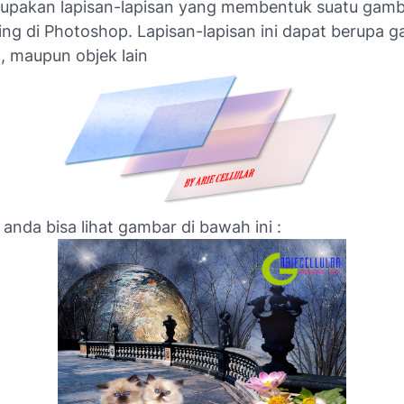
upakan lapisan-lapisan yang membentuk suatu gamb
ing di Photoshop. Lapisan-lapisan ini dapat berupa 
n, maupun objek lain
nda bisa lihat gambar di bawah ini :