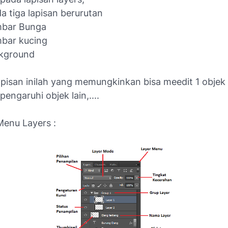
a tiga lapisan berurutan
mbar Bunga
bar kucing
ckground
apisan inilah yang memungkinkan bisa meedit 1 objek 
ngaruhi objek lain,....
enu Layers :