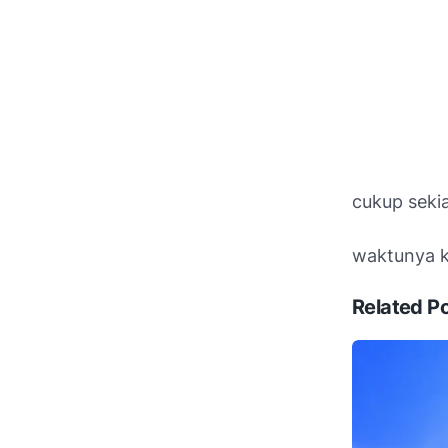
cukup sekia
waktunya ku i
Related P