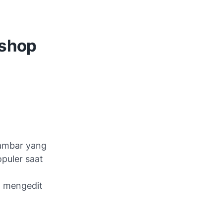
oshop
gambar yang
puler saat
m mengedit