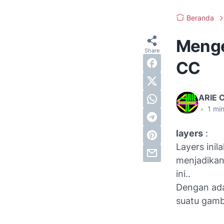
Beranda
Menge
CC
ARIE 
•
1
min
layers
:
Layers ini
menjadikan
ini..
Dengan ada
suatu gam