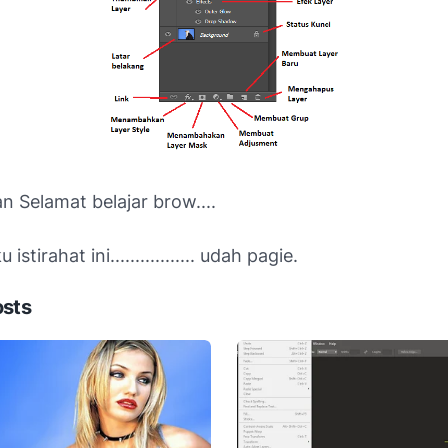
n Selamat belajar brow....
stirahat ini................. udah pagie.
osts