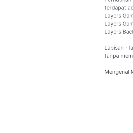
terdapat ad
Layers Ga
Layers Gam
Layers Ba
Lapisan - l
tanpa mempe
Mengenal M