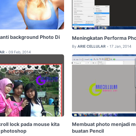
nti background Photo Di
Meningkatan Performa Ph
By
ARIE CELLULAR
17 Jan, 2014
•
LAR
09 Feb, 2014
•
roll lock pada mouse kita
Membuat photo menjadi me
i photoshop
buatan Pencil