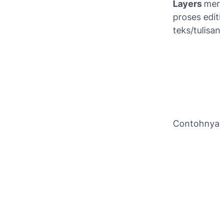
Layer
s
mer
proses edit
teks/tulisa
Contohnya a