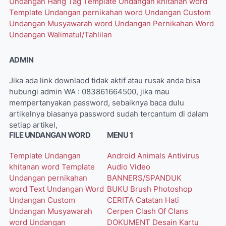
Undangan Hang Tag
Template Undangan khitanan word
Template Undangan pernikahan word
Undangan Custom
Undangan Musyawarah word
Undangan Pernikahan Word
Undangan Walimatul/Tahlilan
ADMIN
Jika ada link downlaod tidak aktif atau rusak anda bisa
hubungi admin WA : 083861664500, jika mau
mempertanyakan password, sebaiknya baca dulu
artikelnya biasanya password sudah tercantum di dalam
setiap artikel,
FILE UNDANGAN WORD
MENU 1
Template Undangan
Android
Animals
Antivirus
khitanan word
Template
Audio Video
Undangan pernikahan
BANNERS/SPANDUK
word
Text Undangan Word
BUKU
Brush Photoshop
Undangan Custom
CERITA
Catatan Hati
Undangan Musyawarah
Cerpen
Clash Of Clans
word
Undangan
DOKUMENT
Desain Kartu