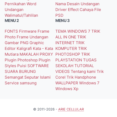
Pernikahan Word
Nama
Desain Undangan
Undangan
Driver
Effect Cahaya
File
Walimatul/Tahlilan
PSD
MENU 2
MENU 3
FONTS
Firmware
Frame
TEMA WINDOWS 7
TRIK
Photo
Frame Undangan
ALL IN ONE
TRIK
Gambar PNG
Graphic
INTERNET
TRIK
Editor
Kaligrafi
Kata - Kata
KOMPUTER
TRIK
Mutiara
MAKALAH
PROXY
PHOTOSHOP
TRIK
Plugin Photoshop
Plugin
PLAYSTATION
TUGAS
Styles
Puisi
SOFTWARE
SEKOLAH
TUTORIAL
SUARA BURUNG
VIDEOS
Tentang kami
Trik
Semangat
Seputar Islami
Corel
Trik Handphone
Service
samsung
WALLPAPER
Windows 7
Windows Xp
© 2011-2026 -
ARIE CELLULAR