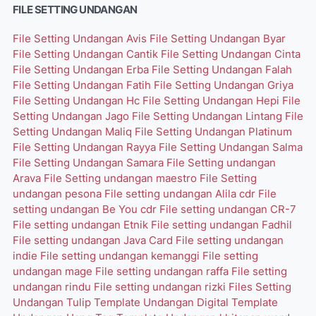
FILE SETTING UNDANGAN
File Setting Undangan Avis
File Setting Undangan Byar
File Setting Undangan Cantik
File Setting Undangan Cinta
File Setting Undangan Erba
File Setting Undangan Falah
File Setting Undangan Fatih
File Setting Undangan Griya
File Setting Undangan Hc
File Setting Undangan Hepi
File
Setting Undangan Jago
File Setting Undangan Lintang
File
Setting Undangan Maliq
File Setting Undangan Platinum
File Setting Undangan Rayya
File Setting Undangan Salma
File Setting Undangan Samara
File Setting undangan
Arava
File Setting undangan maestro
File Setting
undangan pesona
File setting undangan Alila cdr
File
setting undangan Be You cdr
File setting undangan CR-7
File setting undangan Etnik
File setting undangan Fadhil
File setting undangan Java Card
File setting undangan
indie
File setting undangan kemanggi
File setting
undangan mage
File setting undangan raffa
File setting
undangan rindu
File setting undangan rizki
Files Setting
Undangan Tulip
Template Undangan Digital
Template