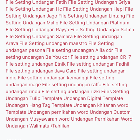
File Setting Undangan Fatih
File Setting Undangan Griya
File Setting Undangan Hc
File Setting Undangan Hepi
File
Setting Undangan Jago
File Setting Undangan Lintang
File
Setting Undangan Maliq
File Setting Undangan Platinum
File Setting Undangan Rayya
File Setting Undangan Salma
File Setting Undangan Samara
File Setting undangan
Arava
File Setting undangan maestro
File Setting
undangan pesona
File setting undangan Alila cdr
File
setting undangan Be You cdr
File setting undangan CR-7
File setting undangan Etnik
File setting undangan Fadhil
File setting undangan Java Card
File setting undangan
indie
File setting undangan kemanggi
File setting
undangan mage
File setting undangan raffa
File setting
undangan rindu
File setting undangan rizki
Files Setting
Undangan Tulip
Template Undangan Digital
Template
Undangan Hang Tag
Template Undangan khitanan word
Template Undangan pernikahan word
Undangan Custom
Undangan Musyawarah word
Undangan Pernikahan Word
Undangan Walimatul/Tahlilan