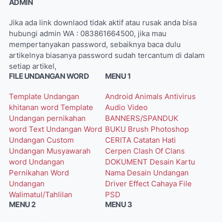
ADMIN
Jika ada link downlaod tidak aktif atau rusak anda bisa
hubungi admin WA : 083861664500, jika mau
mempertanyakan password, sebaiknya baca dulu
artikelnya biasanya password sudah tercantum di dalam
setiap artikel,
FILE UNDANGAN WORD
MENU 1
Template Undangan
Android
Animals
Antivirus
khitanan word
Template
Audio Video
Undangan pernikahan
BANNERS/SPANDUK
word
Text Undangan Word
BUKU
Brush Photoshop
Undangan Custom
CERITA
Catatan Hati
Undangan Musyawarah
Cerpen
Clash Of Clans
word
Undangan
DOKUMENT
Desain Kartu
Pernikahan Word
Nama
Desain Undangan
Undangan
Driver
Effect Cahaya
File
Walimatul/Tahlilan
PSD
MENU 2
MENU 3