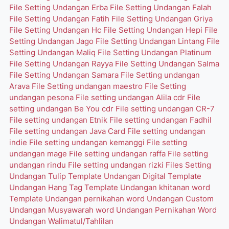
File Setting Undangan Erba
File Setting Undangan Falah
File Setting Undangan Fatih
File Setting Undangan Griya
File Setting Undangan Hc
File Setting Undangan Hepi
File
Setting Undangan Jago
File Setting Undangan Lintang
File
Setting Undangan Maliq
File Setting Undangan Platinum
File Setting Undangan Rayya
File Setting Undangan Salma
File Setting Undangan Samara
File Setting undangan
Arava
File Setting undangan maestro
File Setting
undangan pesona
File setting undangan Alila cdr
File
setting undangan Be You cdr
File setting undangan CR-7
File setting undangan Etnik
File setting undangan Fadhil
File setting undangan Java Card
File setting undangan
indie
File setting undangan kemanggi
File setting
undangan mage
File setting undangan raffa
File setting
undangan rindu
File setting undangan rizki
Files Setting
Undangan Tulip
Template Undangan Digital
Template
Undangan Hang Tag
Template Undangan khitanan word
Template Undangan pernikahan word
Undangan Custom
Undangan Musyawarah word
Undangan Pernikahan Word
Undangan Walimatul/Tahlilan