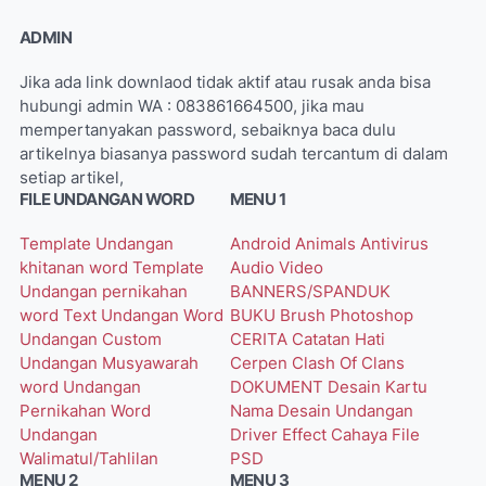
ADMIN
Jika ada link downlaod tidak aktif atau rusak anda bisa
hubungi admin WA : 083861664500, jika mau
mempertanyakan password, sebaiknya baca dulu
artikelnya biasanya password sudah tercantum di dalam
setiap artikel,
FILE UNDANGAN WORD
MENU 1
Template Undangan
Android
Animals
Antivirus
khitanan word
Template
Audio Video
Undangan pernikahan
BANNERS/SPANDUK
word
Text Undangan Word
BUKU
Brush Photoshop
Undangan Custom
CERITA
Catatan Hati
Undangan Musyawarah
Cerpen
Clash Of Clans
word
Undangan
DOKUMENT
Desain Kartu
Pernikahan Word
Nama
Desain Undangan
Undangan
Driver
Effect Cahaya
File
Walimatul/Tahlilan
PSD
MENU 2
MENU 3