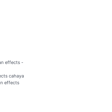
n effects -
fects cahaya
n effects