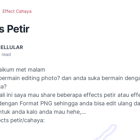
Effect Cahaya
s Petir
CELLULAR
 read
laikum met malam
bermain editing photo? dan anda suka bermain denga
ga?
ali ini saya mau share beberapa effects petir atau ef
dengan Format PNG sehingga anda bisa edit ulang da
ntuk anda kalo anda mau hehe,...
ects petir/cahaya: