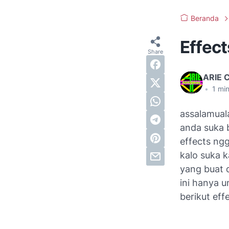
Beranda
Effect
ARIE 
•
1
min
assalamua
anda suka 
effects ng
kalo suka k
yang buat 
ini hanya u
berikut eff