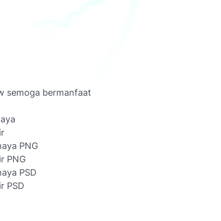
ow semoga bermanfaat
haya
ir
ahaya PNG
ir PNG
haya PSD
ir PSD