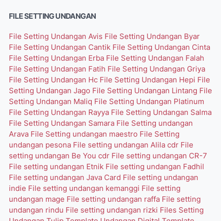
FILE SETTING UNDANGAN
File Setting Undangan Avis
File Setting Undangan Byar
File Setting Undangan Cantik
File Setting Undangan Cinta
File Setting Undangan Erba
File Setting Undangan Falah
File Setting Undangan Fatih
File Setting Undangan Griya
File Setting Undangan Hc
File Setting Undangan Hepi
File
Setting Undangan Jago
File Setting Undangan Lintang
File
Setting Undangan Maliq
File Setting Undangan Platinum
File Setting Undangan Rayya
File Setting Undangan Salma
File Setting Undangan Samara
File Setting undangan
Arava
File Setting undangan maestro
File Setting
undangan pesona
File setting undangan Alila cdr
File
setting undangan Be You cdr
File setting undangan CR-7
File setting undangan Etnik
File setting undangan Fadhil
File setting undangan Java Card
File setting undangan
indie
File setting undangan kemanggi
File setting
undangan mage
File setting undangan raffa
File setting
undangan rindu
File setting undangan rizki
Files Setting