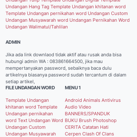
Undangan Tulip
Template Undangan Digital
Template
Undangan Hang Tag
Template Undangan khitanan word
Template Undangan pernikahan word
Undangan Custom
Undangan Musyawarah word
Undangan Pernikahan Word
Undangan Walimatul/Tahlilan
ADMIN
Jika ada link downlaod tidak aktif atau rusak anda bisa
hubungi admin WA : 083861664500, jika mau
mempertanyakan password, sebaiknya baca dulu
artikelnya biasanya password sudah tercantum di dalam
setiap artikel,
FILE UNDANGAN WORD
MENU 1
Template Undangan
Android
Animals
Antivirus
khitanan word
Template
Audio Video
Undangan pernikahan
BANNERS/SPANDUK
word
Text Undangan Word
BUKU
Brush Photoshop
Undangan Custom
CERITA
Catatan Hati
Undangan Musyawarah
Cerpen
Clash Of Clans