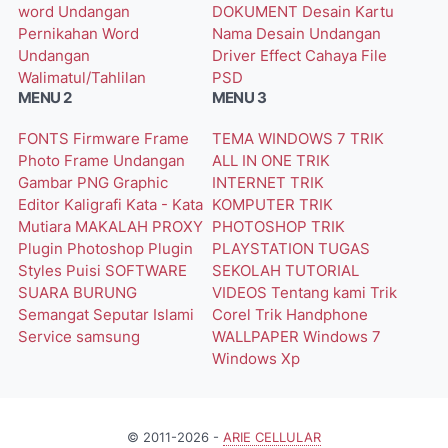
word
Undangan
DOKUMENT
Desain Kartu
Pernikahan Word
Nama
Desain Undangan
Undangan
Driver
Effect Cahaya
File
Walimatul/Tahlilan
PSD
MENU 2
MENU 3
FONTS
Firmware
Frame
TEMA WINDOWS 7
TRIK
Photo
Frame Undangan
ALL IN ONE
TRIK
Gambar PNG
Graphic
INTERNET
TRIK
Editor
Kaligrafi
Kata - Kata
KOMPUTER
TRIK
Mutiara
MAKALAH
PROXY
PHOTOSHOP
TRIK
Plugin Photoshop
Plugin
PLAYSTATION
TUGAS
Styles
Puisi
SOFTWARE
SEKOLAH
TUTORIAL
SUARA BURUNG
VIDEOS
Tentang kami
Trik
Semangat
Seputar Islami
Corel
Trik Handphone
Service
samsung
WALLPAPER
Windows 7
Windows Xp
© 2011-2026 -
ARIE CELLULAR