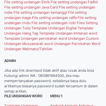
File setting undangan Etnik
File setting undangan Fadhil
File setting undangan Java Card
File setting undangan
indie
File setting undangan kemanggi
File setting
undangan mage
File setting undangan raffa
File setting
undangan rindu
File setting undangan rizki
Files Setting
Undangan Tulip
Template Undangan Digital
Template
Undangan Hang Tag
Template Undangan khitanan word
Template Undangan pernikahan word
Undangan Custom
Undangan Musyawarah word
Undangan Pernikahan Word
Undangan Walimatul/Tahlilan
ADMIN
Jika ada link downlaod tidak aktif atau rusak anda bisa
hubungi admin WA : 083861664500, jika mau
mempertanyakan password, sebaiknya baca dulu
artikelnya biasanya password sudah tercantum di dalam
setiap artikel,
FILE UNDANGAN WORD
MENU 1
Template Undangan
Android
Animals
Antivirus