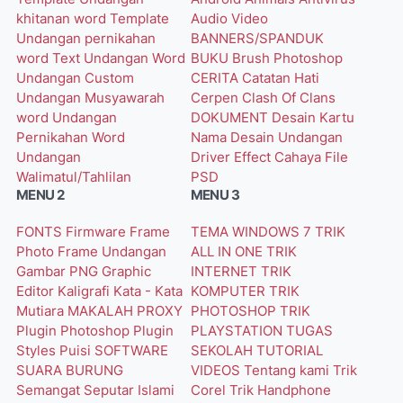
khitanan word
Template
Audio Video
Undangan pernikahan
BANNERS/SPANDUK
word
Text Undangan Word
BUKU
Brush Photoshop
Undangan Custom
CERITA
Catatan Hati
Undangan Musyawarah
Cerpen
Clash Of Clans
word
Undangan
DOKUMENT
Desain Kartu
Pernikahan Word
Nama
Desain Undangan
Undangan
Driver
Effect Cahaya
File
Walimatul/Tahlilan
PSD
MENU 2
MENU 3
FONTS
Firmware
Frame
TEMA WINDOWS 7
TRIK
Photo
Frame Undangan
ALL IN ONE
TRIK
Gambar PNG
Graphic
INTERNET
TRIK
Editor
Kaligrafi
Kata - Kata
KOMPUTER
TRIK
Mutiara
MAKALAH
PROXY
PHOTOSHOP
TRIK
Plugin Photoshop
Plugin
PLAYSTATION
TUGAS
Styles
Puisi
SOFTWARE
SEKOLAH
TUTORIAL
SUARA BURUNG
VIDEOS
Tentang kami
Trik
Semangat
Seputar Islami
Corel
Trik Handphone