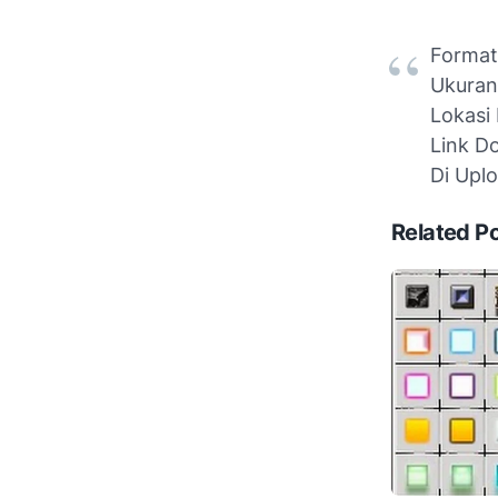
Format 
Ukuran 
Lokasi 
Link D
Di Upl
Related P