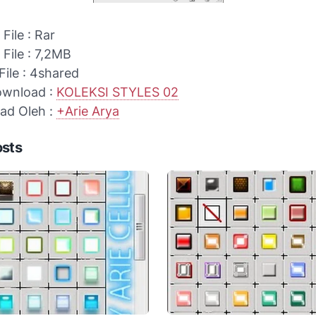
File : Rar
File : 7,2MB
File : 4shared
ownload :
KOLEKSI STYLES 02
oad Oleh :
+Arie Arya
osts