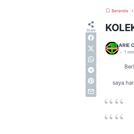
Beranda
KOLEK
ARIE 
•
1
min
Ber
saya har