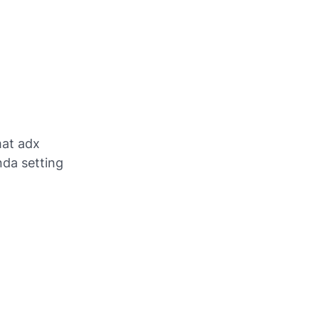
at adx
da setting