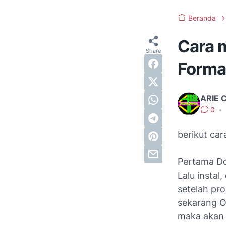
Beranda
Cara 
Forma
ARIE 
0
•
berikut ca
Pertama D
Lalu instal
setelah pro
sekarang 
maka akan t