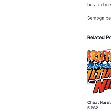
berada bers
Semoga be
Related P
Cheat Narut
5 PS2