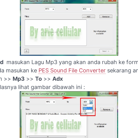
d
masukan Lagu Mp3 yang akan anda rubah ke form
nda masukan ke
PES Sound File Converter
sekarang an
m >>
Mp3
>>
To
>>
Adx
jelasnya lihat gambar dibawah ini :