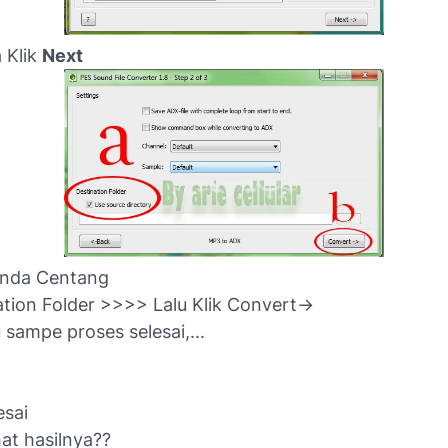
 Klik
Next
anda Centang
tion Folder >>>> Lalu Klik Convert->
sampe proses selesai,...
esai
at hasilnya??