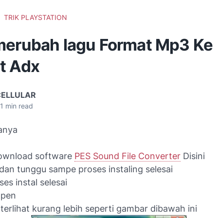
TRIK PLAYSTATION
merubah lagu Format Mp3 Ke
t Adx
CELLULAR
1
min read
ranya
ownload software
PES Sound File Converter
Disini
, dan tunggu sampe proses instaling selesai
ses instal selesai
Open
erlihat kurang lebih seperti gambar dibawah ini