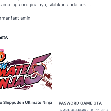
ama lagu oroginalnya, silahkan anda cek ...
rmanfaat amin
osts
o Shippuden Ultimate Ninja
PASWORD GAME GTA
By
ARIE CELLULAR
28 Sep, 2013
•