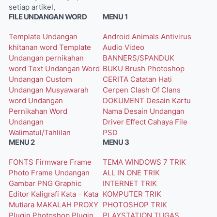
setiap artikel,
FILE UNDANGAN WORD
MENU 1
Template Undangan
Android
Animals
Antivirus
khitanan word
Template
Audio Video
Undangan pernikahan
BANNERS/SPANDUK
word
Text Undangan Word
BUKU
Brush Photoshop
Undangan Custom
CERITA
Catatan Hati
Undangan Musyawarah
Cerpen
Clash Of Clans
word
Undangan
DOKUMENT
Desain Kartu
Pernikahan Word
Nama
Desain Undangan
Undangan
Driver
Effect Cahaya
File
Walimatul/Tahlilan
PSD
MENU 2
MENU 3
FONTS
Firmware
Frame
TEMA WINDOWS 7
TRIK
Photo
Frame Undangan
ALL IN ONE
TRIK
Gambar PNG
Graphic
INTERNET
TRIK
Editor
Kaligrafi
Kata - Kata
KOMPUTER
TRIK
Mutiara
MAKALAH
PROXY
PHOTOSHOP
TRIK
Plugin Photoshop
Plugin
PLAYSTATION
TUGAS