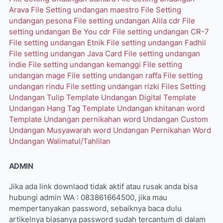
Arava
File Setting undangan maestro
File Setting
undangan pesona
File setting undangan Alila cdr
File
setting undangan Be You cdr
File setting undangan CR-7
File setting undangan Etnik
File setting undangan Fadhil
File setting undangan Java Card
File setting undangan
indie
File setting undangan kemanggi
File setting
undangan mage
File setting undangan raffa
File setting
undangan rindu
File setting undangan rizki
Files Setting
Undangan Tulip
Template Undangan Digital
Template
Undangan Hang Tag
Template Undangan khitanan word
Template Undangan pernikahan word
Undangan Custom
Undangan Musyawarah word
Undangan Pernikahan Word
Undangan Walimatul/Tahlilan
ADMIN
Jika ada link downlaod tidak aktif atau rusak anda bisa
hubungi admin WA : 083861664500, jika mau
mempertanyakan password, sebaiknya baca dulu
artikelnya biasanya password sudah tercantum di dalam