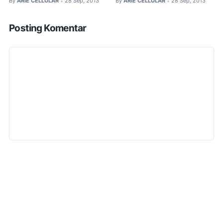
By
ARIE CELLULAR
28 Sep, 2013
By
ARIE CELLULAR
28 Sep, 2013
•
•
Posting Komentar