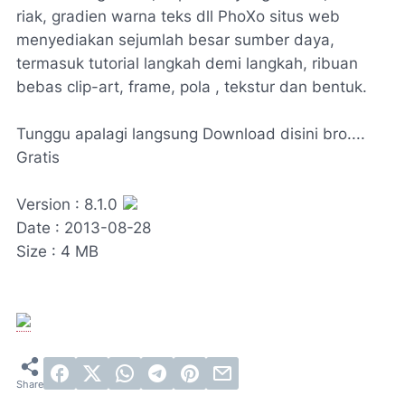
riak
,
gradien
warna
teks
dll
PhoXo
situs
web
menyediakan
sejumlah besar sumber daya
,
termasuk
tutorial langkah demi langkah
,
ribuan
bebas
clip-art
,
frame
,
pola
,
tekstur
dan bentuk
.
Tunggu apalagi langsung Download disini bro....
Gratis
Version : 8.1.0
Date : 2013-08-28
Size : 4 MB