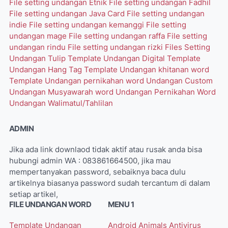
File setting undangan Etnik
File setting undangan Fadhil
File setting undangan Java Card
File setting undangan
indie
File setting undangan kemanggi
File setting
undangan mage
File setting undangan raffa
File setting
undangan rindu
File setting undangan rizki
Files Setting
Undangan Tulip
Template Undangan Digital
Template
Undangan Hang Tag
Template Undangan khitanan word
Template Undangan pernikahan word
Undangan Custom
Undangan Musyawarah word
Undangan Pernikahan Word
Undangan Walimatul/Tahlilan
ADMIN
Jika ada link downlaod tidak aktif atau rusak anda bisa
hubungi admin WA : 083861664500, jika mau
mempertanyakan password, sebaiknya baca dulu
artikelnya biasanya password sudah tercantum di dalam
setiap artikel,
FILE UNDANGAN WORD
MENU 1
Template Undangan
Android
Animals
Antivirus