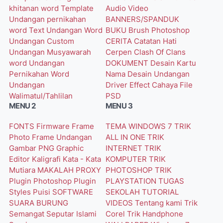
khitanan word
Template
Audio Video
Undangan pernikahan
BANNERS/SPANDUK
word
Text Undangan Word
BUKU
Brush Photoshop
Undangan Custom
CERITA
Catatan Hati
Undangan Musyawarah
Cerpen
Clash Of Clans
word
Undangan
DOKUMENT
Desain Kartu
Pernikahan Word
Nama
Desain Undangan
Undangan
Driver
Effect Cahaya
File
Walimatul/Tahlilan
PSD
MENU 2
MENU 3
FONTS
Firmware
Frame
TEMA WINDOWS 7
TRIK
Photo
Frame Undangan
ALL IN ONE
TRIK
Gambar PNG
Graphic
INTERNET
TRIK
Editor
Kaligrafi
Kata - Kata
KOMPUTER
TRIK
Mutiara
MAKALAH
PROXY
PHOTOSHOP
TRIK
Plugin Photoshop
Plugin
PLAYSTATION
TUGAS
Styles
Puisi
SOFTWARE
SEKOLAH
TUTORIAL
SUARA BURUNG
VIDEOS
Tentang kami
Trik
Semangat
Seputar Islami
Corel
Trik Handphone