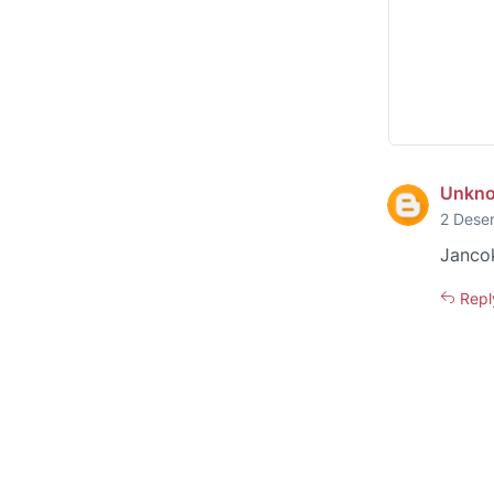
Unkn
2 Dese
Janco
Repl