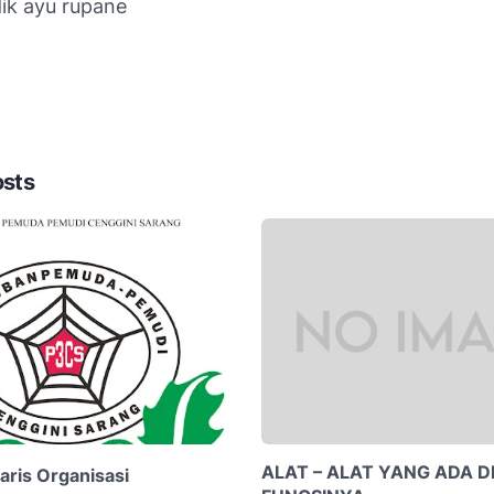
dik ayu rupane
osts
ALAT – ALAT YANG ADA D
aris Organisasi