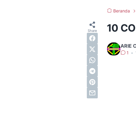
Beranda
10 C
ARIE 
1
•