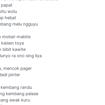
lu papat
pitu wolu
tep hebat
mbang melu ngguyu
h mobat-mabite
 kaisen toya
 bibit kawite
unyo ra ono sing liya
u, mencok pager
dadi pinter
h kembang randu
ng kembang palase
 nang awak kuru