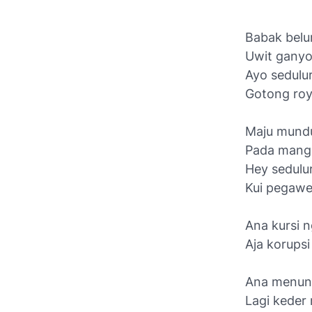
Babak belu
Uwit ganyo
Ayo sedulu
Gotong ro
Maju mund
Pada mang
Hey sedulu
Kui pegawe
Ana kursi 
Aja korupsi
Ana menung
Lagi keder