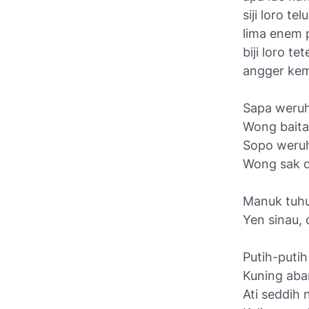
siji loro te
lima enem 
biji loro te
angger ke
Sapa weru
Wong baita
Sopo weruh
Wong sak d
Manuk tuh
Yen sinau, 
Putih-puti
Kuning aba
Ati seddih