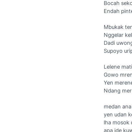
Bocah seko
Endah pint
Mbukak ten
Nggelar ke
Dadi uwong
Supoyo urip
Lelene mati
Gowo mren
Yen merene
Ndang mer
medan ana 
yen udan k
lha mosok 
apa ide ku