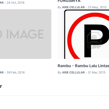
FUNGSINYA
LAR
24 Oct, 2016
•
By
ARIE CELLULAR
23 May, 2015
•
Rambu - Rambu Lalu Linta
LAR
08 Feb, 2016
By
ARIE CELLULAR
31 Mar, 2015
•
•
r