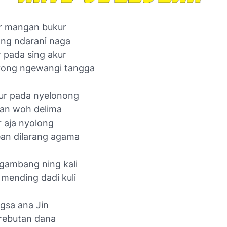
r mangan bukur
ng ndarani naga
r pada sing akur
yong ngewangi tangga
ur pada nyelonong
an woh delima
r aja nyolong
an dilarang agama
ngambang ning kali
 mending dadi kuli
sa ana Jin
 rebutan dana