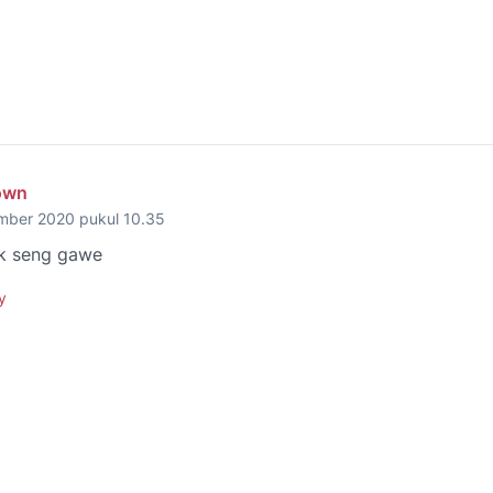
own
mber 2020 pukul 10.35
k seng gawe
y