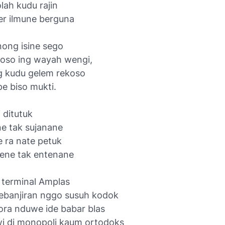
lah kudu rajin
er ilmune berguna
ong isine sego
loso ing wayah wengi,
 kudu gelem rekoso
e biso mukti.
 ditutuk
e tak sujanane
 ra nate petuk
ene tak entenane
terminal Amplas
ebanjiran nggo susuh kodok
ora nduwe ide babar blas
wi di monopoli kaum ortodoks