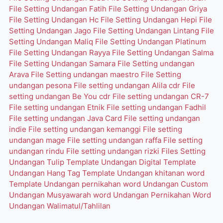
File Setting Undangan Fatih
File Setting Undangan Griya
File Setting Undangan Hc
File Setting Undangan Hepi
File
Setting Undangan Jago
File Setting Undangan Lintang
File
Setting Undangan Maliq
File Setting Undangan Platinum
File Setting Undangan Rayya
File Setting Undangan Salma
File Setting Undangan Samara
File Setting undangan
Arava
File Setting undangan maestro
File Setting
undangan pesona
File setting undangan Alila cdr
File
setting undangan Be You cdr
File setting undangan CR-7
File setting undangan Etnik
File setting undangan Fadhil
File setting undangan Java Card
File setting undangan
indie
File setting undangan kemanggi
File setting
undangan mage
File setting undangan raffa
File setting
undangan rindu
File setting undangan rizki
Files Setting
Undangan Tulip
Template Undangan Digital
Template
Undangan Hang Tag
Template Undangan khitanan word
Template Undangan pernikahan word
Undangan Custom
Undangan Musyawarah word
Undangan Pernikahan Word
Undangan Walimatul/Tahlilan