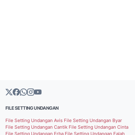
FILE SETTING UNDANGAN
File Setting Undangan Avis
File Setting Undangan Byar
File Setting Undangan Cantik
File Setting Undangan Cinta
File Setting Undangan Erba
File Setting Undangan Falah