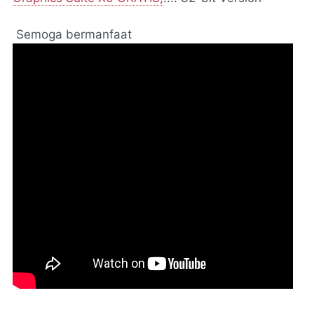
Semoga bermanfaat