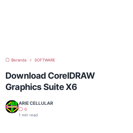
Beranda
SOFTWARE
Download CorelDRAW
Graphics Suite X6
ARIE CELLULAR
0
1
min read