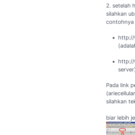
2. setelah 
silahkan ub
contohnya 
http:
(adalah
http:/
server
Pada link 
(ariecellula
silahkan te
biar lebih 