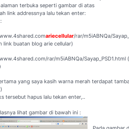
halaman terbuka seperti gambar di atas
ah link addressnya lalu tekan enter:
:
//www.4shared.com
ariecellular
/rar/m5iABNQa/Sayap
 link buatan blog arie cellular)
/www.4shared.com/rar/m5iABNQa/Sayap_PSD1.html (a
)
pertama yang saya kasih warna merah terdapat tamb
r)
ks tersebut hapus lalu tekan enter,..
jelasnya lihat gambar di bawah ini :
Pada gambar d