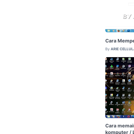
Cara Mempe
By
ARIE CELLU
Cara memain
komputer / 