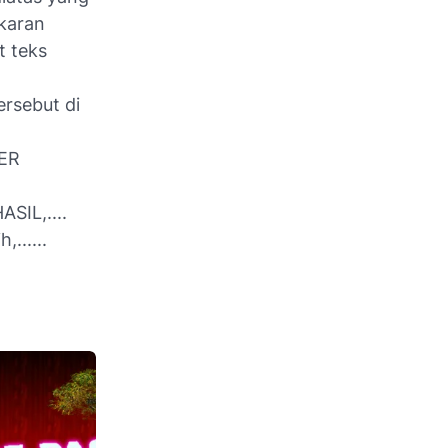
gkaran
t teks
ersebut di
TER
IL,....
......