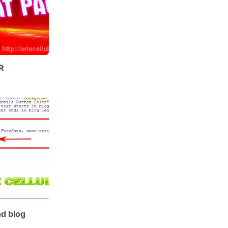
R
d blog