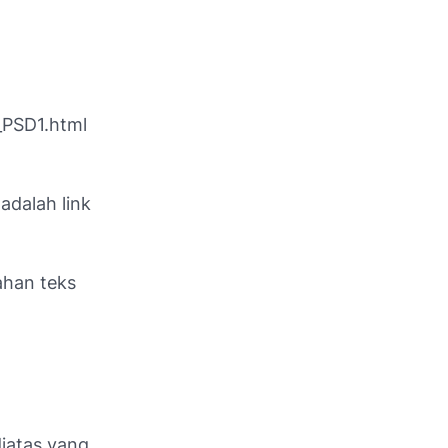
_PSD1.html
dalah link
ahan teks
iatas yang