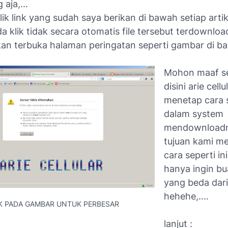
aja,...
klik link yang sudah saya berikan di bawah setiap artike
a klik tidak secara otomatis file tersebut terdownload
an terbuka halaman peringatan seperti gambar di ba
Mohon maaf s
disini arie cellu
menetap cara s
dalam system
mendownloadn
tujuan kami m
cara seperti ini,
hanya ingin bu
yang beda dari
hehehe,....
K PADA GAMBAR UNTUK PERBESAR
lanjut :