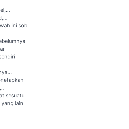
l,...
,...
wah ini sob
ebelumnya
lar
endiri
ya,..
enetapkan
..
at sesuatu
 yang lain