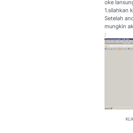
oke lansung 
1.silahkan 
Setelah and
mungkin ak
:
KLI