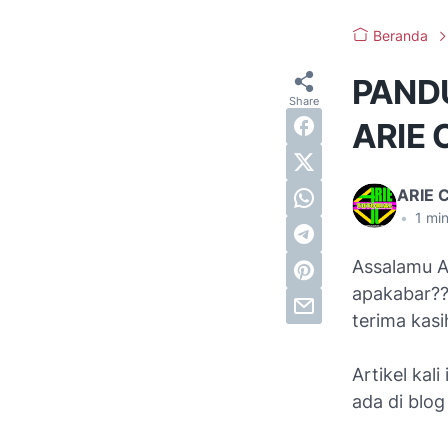
Beranda
PAND
ARIE 
ARIE 
•
1
min
Assalamu A
apakabar??
terima kasi
Artikel ka
ada di blo