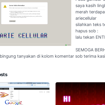
saya kasih lin
merah terdapa
ariecellular
silahkan teks t
hapus sob :
lalu tekan EN
SEMOGA BERHAS
bingung tanyakan di kolom komentar sob terima kasih,
osts