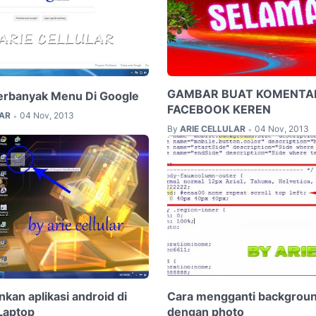
GAMBAR BUAT KOMENTA
rbanyak Menu Di Google
FACEBOOK KEREN
LAR
04 Nov, 2013
•
By
ARIE CELLULAR
04 Nov, 2013
•
kan aplikasi android di
Cara mengganti backgroun
Laptop
dengan photo