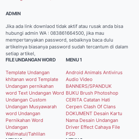
ADMIN
Jika ada link downlaod tidak aktif atau rusak anda bisa
hubungi admin WA : 083861664500, jika mau
mempertanyakan password, sebaiknya baca dulu
artikelnya biasanya password sudah tercantum di dalam
setiap artikel,
FILE UNDANGAN WORD
MENU 1
Template Undangan
Android
Animals
Antivirus
khitanan word
Template
Audio Video
Undangan pernikahan
BANNERS/SPANDUK
word
Text Undangan Word
BUKU
Brush Photoshop
Undangan Custom
CERITA
Catatan Hati
Undangan Musyawarah
Cerpen
Clash Of Clans
word
Undangan
DOKUMENT
Desain Kartu
Pernikahan Word
Nama
Desain Undangan
Undangan
Driver
Effect Cahaya
File
Walimatul/Tahlilan
PSD