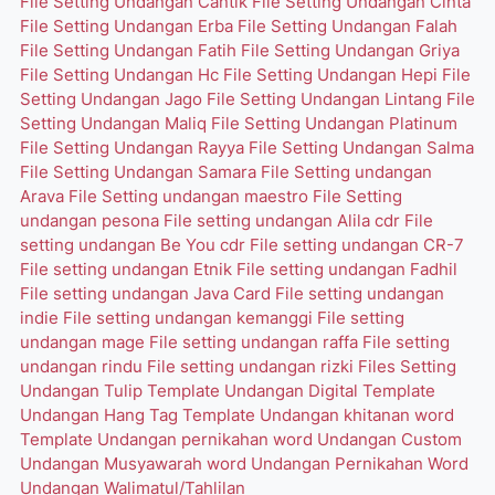
File Setting Undangan Cantik
File Setting Undangan Cinta
File Setting Undangan Erba
File Setting Undangan Falah
File Setting Undangan Fatih
File Setting Undangan Griya
File Setting Undangan Hc
File Setting Undangan Hepi
File
Setting Undangan Jago
File Setting Undangan Lintang
File
Setting Undangan Maliq
File Setting Undangan Platinum
File Setting Undangan Rayya
File Setting Undangan Salma
File Setting Undangan Samara
File Setting undangan
Arava
File Setting undangan maestro
File Setting
undangan pesona
File setting undangan Alila cdr
File
setting undangan Be You cdr
File setting undangan CR-7
File setting undangan Etnik
File setting undangan Fadhil
File setting undangan Java Card
File setting undangan
indie
File setting undangan kemanggi
File setting
undangan mage
File setting undangan raffa
File setting
undangan rindu
File setting undangan rizki
Files Setting
Undangan Tulip
Template Undangan Digital
Template
Undangan Hang Tag
Template Undangan khitanan word
Template Undangan pernikahan word
Undangan Custom
Undangan Musyawarah word
Undangan Pernikahan Word
Undangan Walimatul/Tahlilan