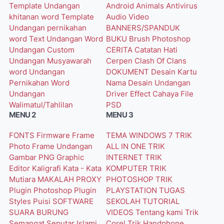
Template Undangan
Android
Animals
Antivirus
khitanan word
Template
Audio Video
Undangan pernikahan
BANNERS/SPANDUK
word
Text Undangan Word
BUKU
Brush Photoshop
Undangan Custom
CERITA
Catatan Hati
Undangan Musyawarah
Cerpen
Clash Of Clans
word
Undangan
DOKUMENT
Desain Kartu
Pernikahan Word
Nama
Desain Undangan
Undangan
Driver
Effect Cahaya
File
Walimatul/Tahlilan
PSD
MENU 2
MENU 3
FONTS
Firmware
Frame
TEMA WINDOWS 7
TRIK
Photo
Frame Undangan
ALL IN ONE
TRIK
Gambar PNG
Graphic
INTERNET
TRIK
Editor
Kaligrafi
Kata - Kata
KOMPUTER
TRIK
Mutiara
MAKALAH
PROXY
PHOTOSHOP
TRIK
Plugin Photoshop
Plugin
PLAYSTATION
TUGAS
Styles
Puisi
SOFTWARE
SEKOLAH
TUTORIAL
SUARA BURUNG
VIDEOS
Tentang kami
Trik
Semangat
Seputar Islami
Corel
Trik Handphone