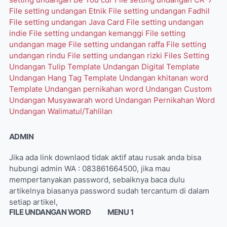
File setting undangan Etnik
File setting undangan Fadhil
File setting undangan Java Card
File setting undangan
indie
File setting undangan kemanggi
File setting
undangan mage
File setting undangan raffa
File setting
undangan rindu
File setting undangan rizki
Files Setting
Undangan Tulip
Template Undangan Digital
Template
Undangan Hang Tag
Template Undangan khitanan word
Template Undangan pernikahan word
Undangan Custom
Undangan Musyawarah word
Undangan Pernikahan Word
Undangan Walimatul/Tahlilan
ADMIN
Jika ada link downlaod tidak aktif atau rusak anda bisa
hubungi admin WA : 083861664500, jika mau
mempertanyakan password, sebaiknya baca dulu
artikelnya biasanya password sudah tercantum di dalam
setiap artikel,
FILE UNDANGAN WORD
MENU 1