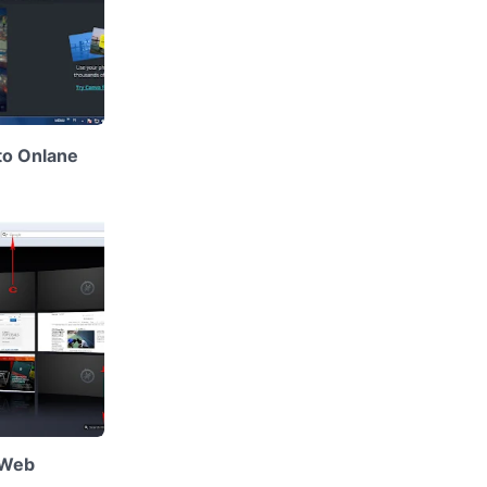
to Onlane
 Web