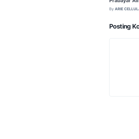
Prabayar Al
By
ARIE CELLU
Posting K