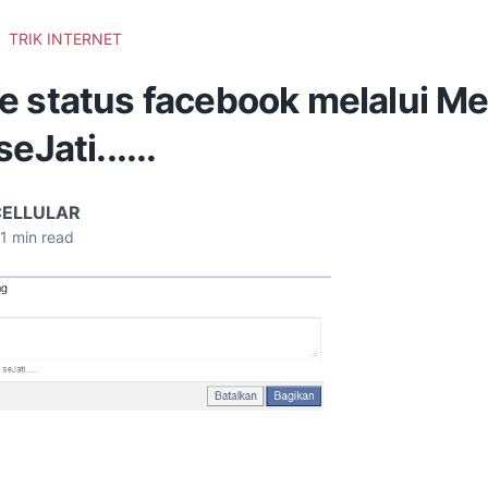
TRIK INTERNET
e status facebook melalui M
eJati......
CELLULAR
1
min read