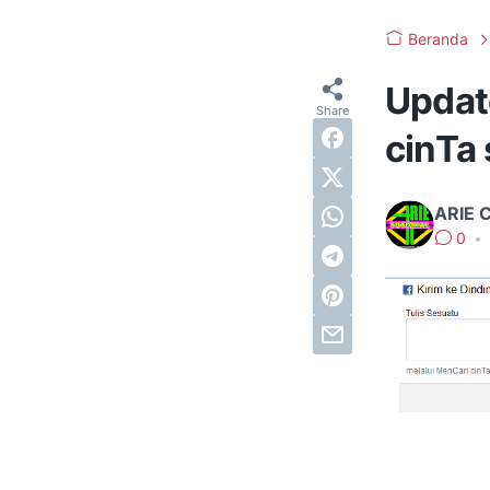
Beranda
Updat
cinTa s
ARIE 
0
•