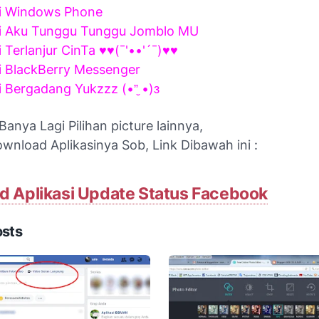
ui Windows Phone
ui Aku Tunggu Tunggu Jomblo MU
i Terlanjur CinTa ♥♥(¯'••'´¯)♥♥
i BlackBerry Messenger
i Bergadang Yukzzz (•”̮ •)з
anya Lagi Pilihan picture lainnya,
wnload Aplikasinya Sob, Link Dibawah ini :
 Aplikasi Update Status Facebook
osts