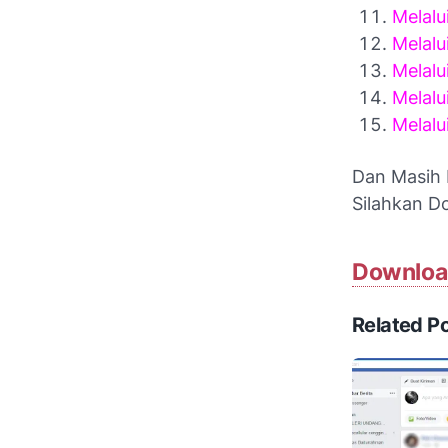
Melal
Melal
Melalu
Melalu
Melalu
Dan Masih B
Silahkan Do
Download
Related P