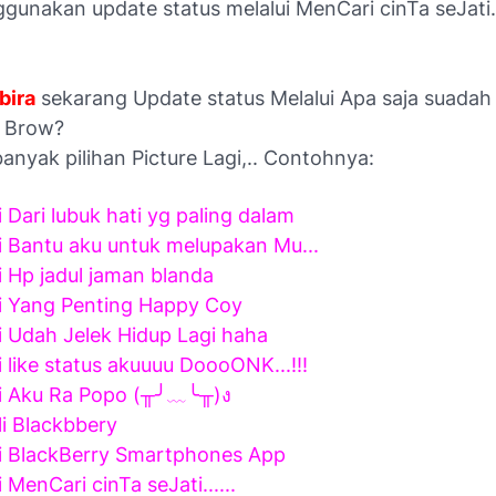
unakan update status melalui MenCari cinTa seJati..
bira
sekarang Update status Melalui Apa saja suadah
a Brow?
anyak pilihan Picture Lagi,.. Contohnya:
i Dari lubuk hati yg paling dalam
i Bantu aku untuk melupakan Mu...
i Hp jadul jaman blanda
i Yang Penting Happy Coy
i Udah Jelek Hidup Lagi haha
i like status akuuuu DoooONK...!!!
ui Aku Ra Popo (╥╯﹏╰╥)ง
li Blackbbery
i BlackBerry Smar­t­p­h­ones App
 MenCari cinTa seJati......