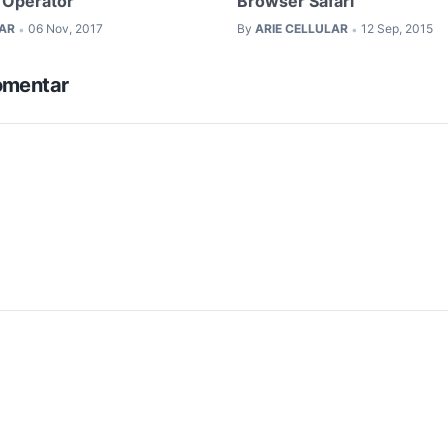
l Operator
Browser Safari
LAR
06 Nov, 2017
By
ARIE CELLULAR
12 Sep, 2015
•
•
omentar