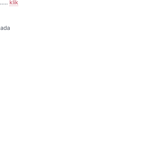
....
klik
 ada