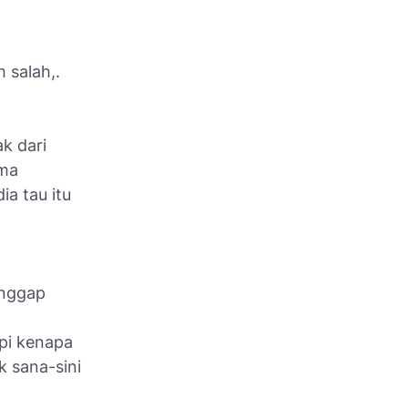
 salah,.
ak dari
ama
ia tau itu
anggap
api kenapa
k sana-sini