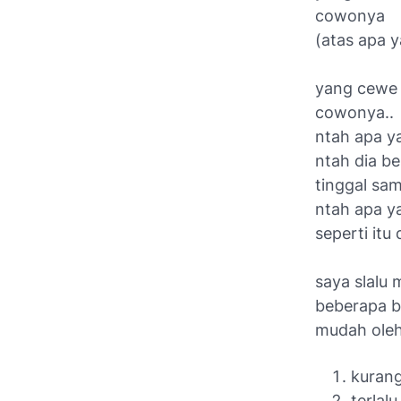
cowonya
(atas apa 
yang cewe 
cowonya..
ntah apa y
ntah dia be
tinggal sa
ntah apa y
seperti itu
saya slalu 
beberapa bu
mudah oleh
kuran
terlal