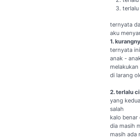
terlal
ternyata da
aku menya
1. kurangn
ternyata in
anak - ana
melakukan h
di larang o
2. terlalu 
yang kedua 
salah
kalo benar 
dia masih m
masih ada 