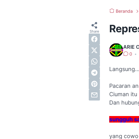
Beranda
Repre
ARIE 
0
•
Langsung......
Pacaran an
Ciuman itu 
Dan hubung
sungguh sa
yang cowo 