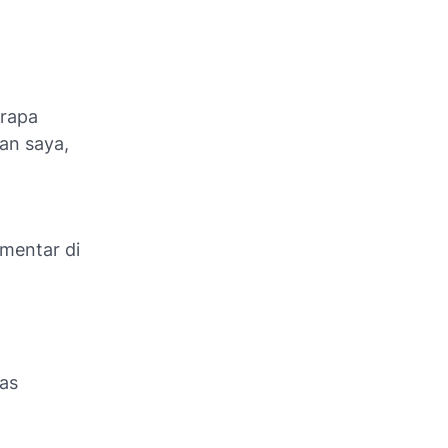
erapa
an saya,
omentar di
as