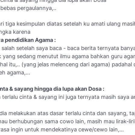
u bebas pergaulannya,..
ri tiga kesimpulan diatas setelah ku amati ulang masih
ngka karena
ya pendidikan Agama :
i salah setelah saya baca - baca berita ternyata bany
k yang sedang menutut ilmu agama bahkan guru ag
al itu,.. (yang jelas melenceng dari agama) padahal d
leh agama,...
cinta & sayang hingga dia lupa akan Dosa :
terlalu cinta & sayang ini juga ternyata masih saya 
dia melakukan atas dasar terlalu cinta dan sayang, t
au berhubungan sama cowo lain, masih mau lirak-liri
rasa ingin untuk mendekatinya cewe/cewo lain,...