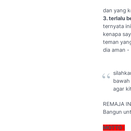
dan yang k
3. terlalu 
ternyata in
kenapa say
teman yang
dia aman - 
silahka
bawah 
agar ki
REMAJA I
Bangun unt
MOTTO :