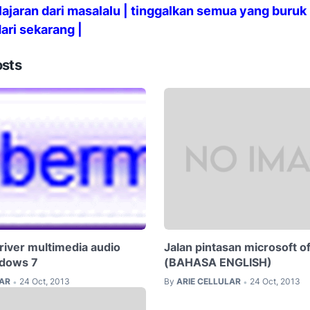
lajaran dari masalalu | tinggalkan semua yang buruk 
ari sekarang |
osts
iver multimedia audio
Jalan pintasan microsoft o
ndows 7
(BAHASA ENGLISH)
LAR
24 Oct, 2013
By
ARIE CELLULAR
24 Oct, 2013
•
•