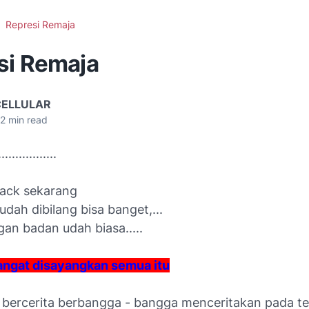
Represi Remaja
si Remaja
CELLULAR
2
min read
.............
ack sekarang
udah dibilang bisa banget,...
an badan udah biasa.....
ngat disayangkan semua itu
bercerita berbangga - bangga menceritakan pada t