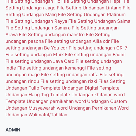
File Setting Undangan Hc
File Setting Undangan Hepi
File
Setting Undangan Jago
File Setting Undangan Lintang
File
Setting Undangan Maliq
File Setting Undangan Platinum
File Setting Undangan Rayya
File Setting Undangan Salma
File Setting Undangan Samara
File Setting undangan
Arava
File Setting undangan maestro
File Setting
undangan pesona
File setting undangan Alila cdr
File
setting undangan Be You cdr
File setting undangan CR-7
File setting undangan Etnik
File setting undangan Fadhil
File setting undangan Java Card
File setting undangan
indie
File setting undangan kemanggi
File setting
undangan mage
File setting undangan raffa
File setting
undangan rindu
File setting undangan rizki
Files Setting
Undangan Tulip
Template Undangan Digital
Template
Undangan Hang Tag
Template Undangan khitanan word
Template Undangan pernikahan word
Undangan Custom
Undangan Musyawarah word
Undangan Pernikahan Word
Undangan Walimatul/Tahlilan
ADMIN