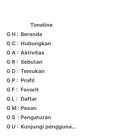
Timeline
G
H :
Beranda
G
C :
Hubungkan
G
A :
Aktivitas
G
R :
Sebutan
G
D :
Temukan
G
P :
Profil
G
F :
Favorit
G
L :
Daftar
G
M :
Pesan
G
S :
Pengaturan
G
U :
Kunjungi pengguna...