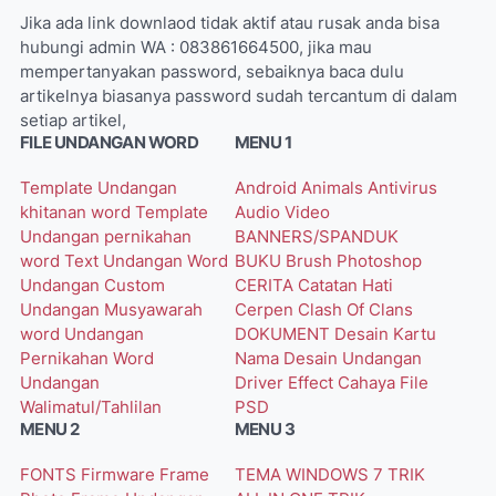
Jika ada link downlaod tidak aktif atau rusak anda bisa
hubungi admin WA : 083861664500, jika mau
mempertanyakan password, sebaiknya baca dulu
artikelnya biasanya password sudah tercantum di dalam
setiap artikel,
FILE UNDANGAN WORD
MENU 1
Template Undangan
Android
Animals
Antivirus
khitanan word
Template
Audio Video
Undangan pernikahan
BANNERS/SPANDUK
word
Text Undangan Word
BUKU
Brush Photoshop
Undangan Custom
CERITA
Catatan Hati
Undangan Musyawarah
Cerpen
Clash Of Clans
word
Undangan
DOKUMENT
Desain Kartu
Pernikahan Word
Nama
Desain Undangan
Undangan
Driver
Effect Cahaya
File
Walimatul/Tahlilan
PSD
MENU 2
MENU 3
FONTS
Firmware
Frame
TEMA WINDOWS 7
TRIK