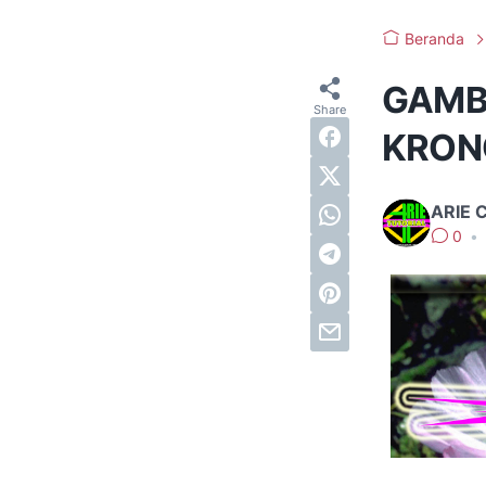
Beranda
GAMB
KRONO
ARIE 
0
•