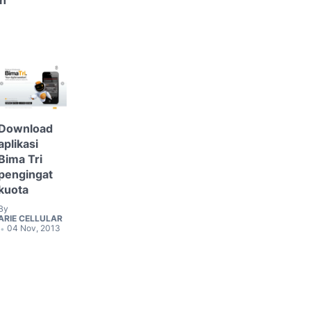
n
Download
aplikasi
Bima Tri
pengingat
kuota
By
ARIE CELLULAR
04 Nov, 2013
•