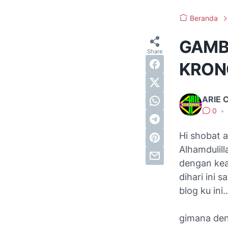
Beranda
GAMB
KRONO
ARIE 
0
•
Hi shobat 
Alhamdulill
dengan kea
dihari ini 
blog ku ini..
gimana den