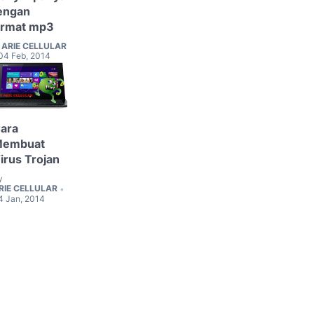
engan
ormat mp3
ARIE CELLULAR
04 Feb, 2014
ara
Membuat
irus Trojan
y
RIE CELLULAR
•
4 Jan, 2014