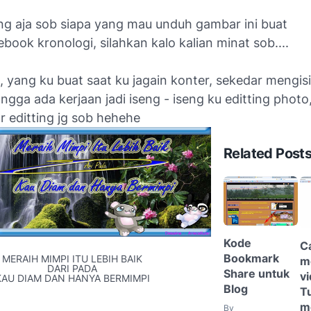
ng aja sob siapa yang mau unduh gambar ini buat
book kronologi, silahkan kalo kalian minat sob....
u, yang ku buat saat ku jagain konter, sekedar mengis
 ngga ada kerjaan jadi iseng - iseng ku editting photo,
ar editting jg sob hehehe
Related Post
Kode
C
Bookmark
MERAIH MIMPI ITU LEBIH BAIK
m
DARI PADA
Share untuk
vi
KAU DIAM DAN HANYA BERMIMPI
Blog
T
m
By