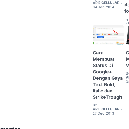
ARIE CELLULAR
•
d
04 Jan, 2014
f
By
•
Cara
C
Membuat
Status Di
V
Google+
B
Dengan Gaya
A
0
Text Bold,
Italic dan
StrikeTrough
By
ARIE CELLULAR
•
27 Dec, 2013