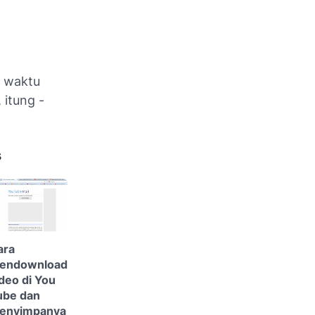
i waktu
 itung -
s
ara
endownload
deo di You
ube dan
enyimpanya