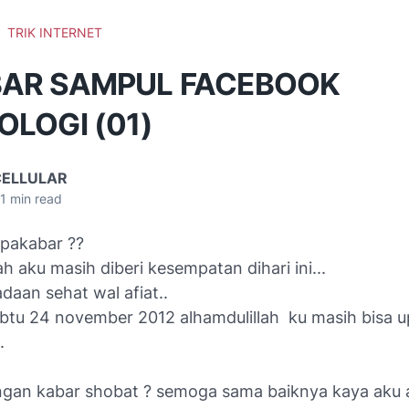
TRIK INTERNET
AR SAMPUL FACEBOOK
LOGI (01)
CELLULAR
1
min read
apakabar ??
ah aku masih diberi kesempatan dihari ini...
daan sehat wal afiat..
sabtu 24 november 2012 alhamdulillah ku masih bisa u
.
gan kabar shobat ? semoga sama baiknya kaya aku a