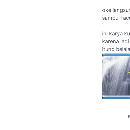
oke langsu
sampul face
ini karya k
karena lagi
itung belaj