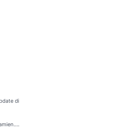
pdate di
mien....