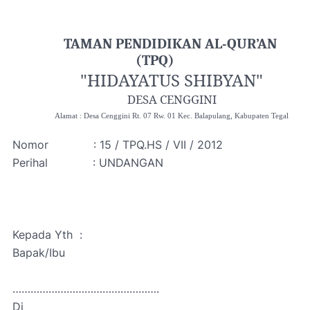
TAMAN PENDIDIKAN AL-QUR’AN
(TPQ)
"
HIDAYATUS SHIBYAN
"
DESA CENGGINI
Alamat : Desa Cenggini Rt. 07 Rw. 01 Kec. Balapulang, Kabupaten Tegal
Nomor
: 15 / TPQ.HS / VII / 2012
Perihal
: UNDANGAN
Kepada Yth
:
Bapak/Ibu
………………………………………….
Di