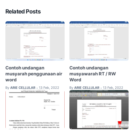
Related Posts
Contoh undangan
Contoh undangan
musyarah penggunaan air
musyawarah RT / RW
word
Word
By
ARIE CELLULAR
13 Feb, 2022
By
ARIE CELLULAR
13 Feb, 2022
•
•