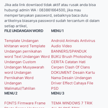
Jika ada link downlaod tidak aktif atau rusak anda bisa
hubungi admin WA : 083861664500, jika mau
mempertanyakan password, sebaiknya baca dulu
artikelnya biasanya password sudah tercantum di dalam
setiap artikel,
FILE UNDANGAN WORD
MENU 1
Template Undangan
Android
Animals
Antivirus
khitanan word
Template
Audio Video
Undangan pernikahan
BANNERS/SPANDUK
word
Text Undangan Word
BUKU
Brush Photoshop
Undangan Custom
CERITA
Catatan Hati
Undangan Musyawarah
Cerpen
Clash Of Clans
word
Undangan
DOKUMENT
Desain Kartu
Pernikahan Word
Nama
Desain Undangan
Undangan
Driver
Effect Cahaya
File
Walimatul/Tahlilan
PSD
MENU 2
MENU 3
FONTS
Firmware
Frame
TEMA WINDOWS 7
TRIK