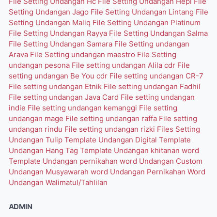
File Setting Undangan Hc
File Setting Undangan Hepi
File
Setting Undangan Jago
File Setting Undangan Lintang
File
Setting Undangan Maliq
File Setting Undangan Platinum
File Setting Undangan Rayya
File Setting Undangan Salma
File Setting Undangan Samara
File Setting undangan
Arava
File Setting undangan maestro
File Setting
undangan pesona
File setting undangan Alila cdr
File
setting undangan Be You cdr
File setting undangan CR-7
File setting undangan Etnik
File setting undangan Fadhil
File setting undangan Java Card
File setting undangan
indie
File setting undangan kemanggi
File setting
undangan mage
File setting undangan raffa
File setting
undangan rindu
File setting undangan rizki
Files Setting
Undangan Tulip
Template Undangan Digital
Template
Undangan Hang Tag
Template Undangan khitanan word
Template Undangan pernikahan word
Undangan Custom
Undangan Musyawarah word
Undangan Pernikahan Word
Undangan Walimatul/Tahlilan
ADMIN