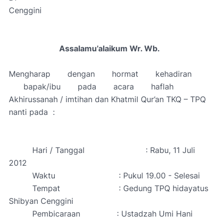
Cenggini
Assalamu’alaikum Wr. Wb.
Mengharap
dengan
hormat
kehadiran
bapak/ibu
pada
acara
haflah
Akhirussanah / imtihan dan Khatmil Qur’an TKQ – TPQ
nanti pada
:
Hari / Tanggal
: Rabu, 11 Juli
2012
Waktu
: Pukul 19.00 - Selesai
Tempat
: Gedung TPQ hidayatus
Shibyan Cenggini
Pembicaraan
: Ustadzah Umi Hani