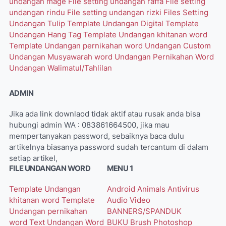
undangan mage
File setting undangan raffa
File setting
undangan rindu
File setting undangan rizki
Files Setting
Undangan Tulip
Template Undangan Digital
Template
Undangan Hang Tag
Template Undangan khitanan word
Template Undangan pernikahan word
Undangan Custom
Undangan Musyawarah word
Undangan Pernikahan Word
Undangan Walimatul/Tahlilan
ADMIN
Jika ada link downlaod tidak aktif atau rusak anda bisa
hubungi admin WA : 083861664500, jika mau
mempertanyakan password, sebaiknya baca dulu
artikelnya biasanya password sudah tercantum di dalam
setiap artikel,
FILE UNDANGAN WORD
MENU 1
Template Undangan
Android
Animals
Antivirus
khitanan word
Template
Audio Video
Undangan pernikahan
BANNERS/SPANDUK
word
Text Undangan Word
BUKU
Brush Photoshop