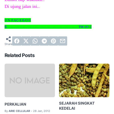
Di ujung jalan ini..
O N F A C E B O O
K
..............................................................................................
TM 2012
Related Posts
SEJARAH SINGKAT
PERKALIAN
KEDELAI
By
ARIE CELLULAR
28 Jan, 2012
•