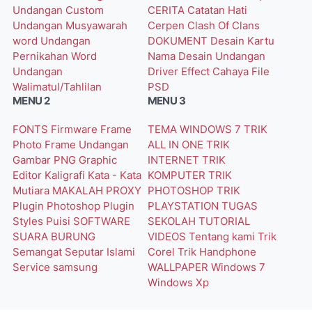
Undangan Custom
CERITA
Catatan Hati
Undangan Musyawarah
Cerpen
Clash Of Clans
word
Undangan
DOKUMENT
Desain Kartu
Pernikahan Word
Nama
Desain Undangan
Undangan
Driver
Effect Cahaya
File
Walimatul/Tahlilan
PSD
MENU 2
MENU 3
FONTS
Firmware
Frame
TEMA WINDOWS 7
TRIK
Photo
Frame Undangan
ALL IN ONE
TRIK
Gambar PNG
Graphic
INTERNET
TRIK
Editor
Kaligrafi
Kata - Kata
KOMPUTER
TRIK
Mutiara
MAKALAH
PROXY
PHOTOSHOP
TRIK
Plugin Photoshop
Plugin
PLAYSTATION
TUGAS
Styles
Puisi
SOFTWARE
SEKOLAH
TUTORIAL
SUARA BURUNG
VIDEOS
Tentang kami
Trik
Semangat
Seputar Islami
Corel
Trik Handphone
Service
samsung
WALLPAPER
Windows 7
Windows Xp