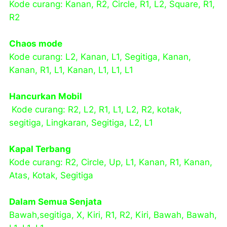
Kode curang: Kanan, R2, Circle, R1, L2, Square, R1,
R2
Chaos mode
Kode curang: L2, Kanan, L1, Segitiga, Kanan,
Kanan, R1, L1, Kanan, L1, L1, L1
Hancurkan Mobil
Kode curang: R2, L2, R1, L1, L2, R2,
kotak
,
segitiga
, Lingkaran, Segitiga, L2, L1
Kapal Terbang
Kode curang: R2, Circle, Up, L1, Kanan, R1, Kanan,
Atas, Kotak, Segitiga
Dalam Semua Senjata
Bawah
,
segitiga
, X, Kiri, R1, R2, Kiri, Bawah, Bawah,