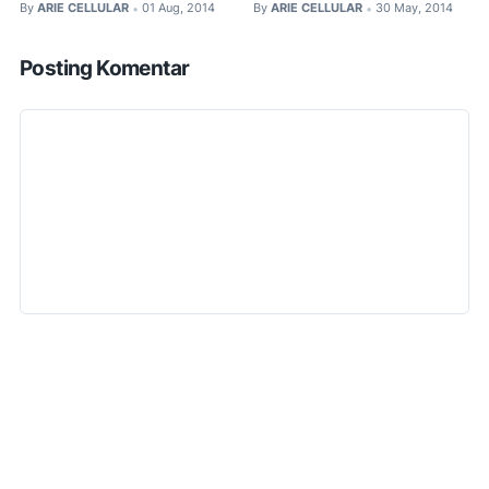
By
ARIE CELLULAR
01 Aug, 2014
By
ARIE CELLULAR
30 May, 2014
•
•
Posting Komentar