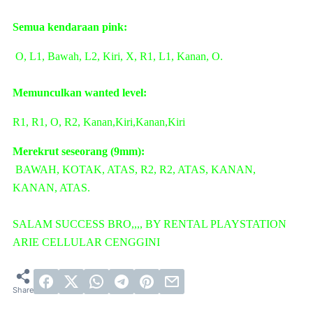
Semua kendaraan pink:
O, L1,
Bawah
, L2,
Kiri
, X, R1, L1,
Kanan
, O.
Memunculkan wanted level:
R1, R1, O, R2,
Kanan,Kiri,Kanan,Kiri
M
erekrut seseorang (9mm):
BAWAH, KOTAK, ATAS, R2, R2, ATAS, KANAN,
KANAN, ATAS.
SALAM SUCCESS BRO,,,, BY RENTAL PLAYSTATION
ARIE CELLULAR CENGGINI