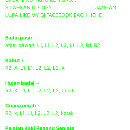
UPDATE KU YANG KE 4 BRO....
SILAHKAN DI COPY .............................JANGAN
LUPA LIKE MY DI FACEBOOK EACH HEHE
Badai pasir
~
atas, bawah, L1, L1, L2, L2, L1, L2, R1, R2
Kabut
~
R2, X, L1, L1, L2, L2, L2, X
Hujan badai
~
R2, X, L1, L1, L2, L2, L2, bulat
Cuaca cerah
~
R2, x, L1, L1, L2, L2, L2, kotak
Pejalan Kaki Pegang Senjata