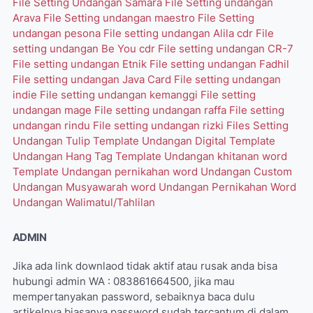
File Setting Undangan Samara
File Setting undangan
Arava
File Setting undangan maestro
File Setting
undangan pesona
File setting undangan Alila cdr
File
setting undangan Be You cdr
File setting undangan CR-7
File setting undangan Etnik
File setting undangan Fadhil
File setting undangan Java Card
File setting undangan
indie
File setting undangan kemanggi
File setting
undangan mage
File setting undangan raffa
File setting
undangan rindu
File setting undangan rizki
Files Setting
Undangan Tulip
Template Undangan Digital
Template
Undangan Hang Tag
Template Undangan khitanan word
Template Undangan pernikahan word
Undangan Custom
Undangan Musyawarah word
Undangan Pernikahan Word
Undangan Walimatul/Tahlilan
ADMIN
Jika ada link downlaod tidak aktif atau rusak anda bisa
hubungi admin WA : 083861664500, jika mau
mempertanyakan password, sebaiknya baca dulu
artikelnya biasanya password sudah tercantum di dalam