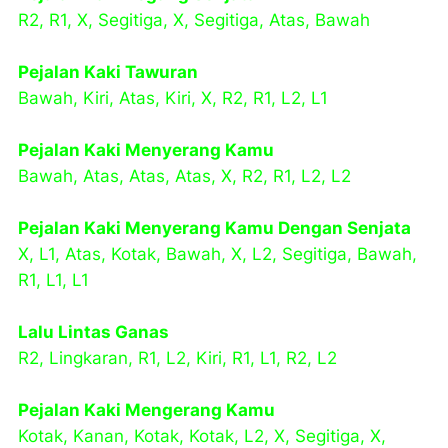
R2, R1, X, Segitiga, X, Segitiga, Atas, Bawah
Pejalan Kaki Tawuran
Bawah, Kiri, Atas, Kiri, X, R2, R1, L2, L1
Pejalan Kaki Menyerang Kamu
Bawah, Atas, Atas, Atas, X, R2, R1, L2, L2
Pejalan Kaki Menyerang Kamu Dengan Senjata
X, L1, Atas, Kotak, Bawah, X, L2, Segitiga, Bawah,
R1, L1, L1
Lalu Lintas Ganas
R2, Lingkaran, R1, L2, Kiri, R1, L1, R2, L2
Pejalan Kaki Mengerang Kamu
Kotak, Kanan, Kotak, Kotak, L2, X, Segitiga, X,