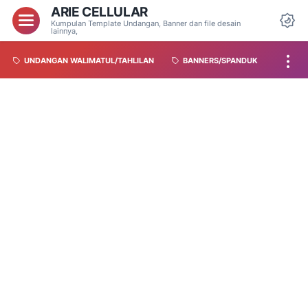
ARIE CELLULAR
Kumpulan Template Undangan, Banner dan file desain
lainnya,
UNDANGAN WALIMATUL/TAHLILAN
BANNERS/SPANDUK