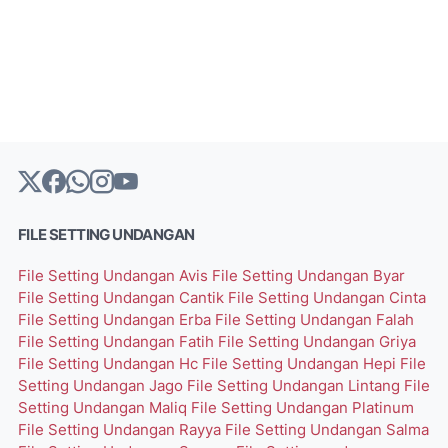
FILE SETTING UNDANGAN
File Setting Undangan Avis
File Setting Undangan Byar
File Setting Undangan Cantik
File Setting Undangan Cinta
File Setting Undangan Erba
File Setting Undangan Falah
File Setting Undangan Fatih
File Setting Undangan Griya
File Setting Undangan Hc
File Setting Undangan Hepi
File
Setting Undangan Jago
File Setting Undangan Lintang
File
Setting Undangan Maliq
File Setting Undangan Platinum
File Setting Undangan Rayya
File Setting Undangan Salma