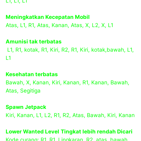
L1, L1, L1
Meningkatkan Kecepatan Mobil
Atas
, L1, R1, Atas, Kanan, Atas, X, L2, X, L1
Amunisi tak terbatas
L1, R1,
kotak
, R1, Kiri, R2, R1, Kiri,
kotak
,
bawah
, L1,
L1
Kesehatan terbatas
Bawah, X, Kanan, Kiri, Kanan, R1, Kanan, Bawah,
Atas, Segitiga
Spawn Jetpack
Kiri, Kanan, L1, L2, R1, R2, Atas, Bawah, Kiri, Kanan
Lower Wanted Level
Tingkat lebih rendah Dicari
Kode curang: R1, R1,
Lingkaran
, R2,
atas
,
bawah
,