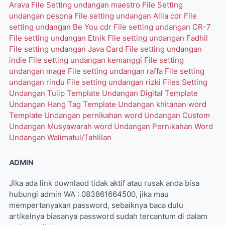
Arava
File Setting undangan maestro
File Setting
undangan pesona
File setting undangan Alila cdr
File
setting undangan Be You cdr
File setting undangan CR-7
File setting undangan Etnik
File setting undangan Fadhil
File setting undangan Java Card
File setting undangan
indie
File setting undangan kemanggi
File setting
undangan mage
File setting undangan raffa
File setting
undangan rindu
File setting undangan rizki
Files Setting
Undangan Tulip
Template Undangan Digital
Template
Undangan Hang Tag
Template Undangan khitanan word
Template Undangan pernikahan word
Undangan Custom
Undangan Musyawarah word
Undangan Pernikahan Word
Undangan Walimatul/Tahlilan
ADMIN
Jika ada link downlaod tidak aktif atau rusak anda bisa
hubungi admin WA : 083861664500, jika mau
mempertanyakan password, sebaiknya baca dulu
artikelnya biasanya password sudah tercantum di dalam