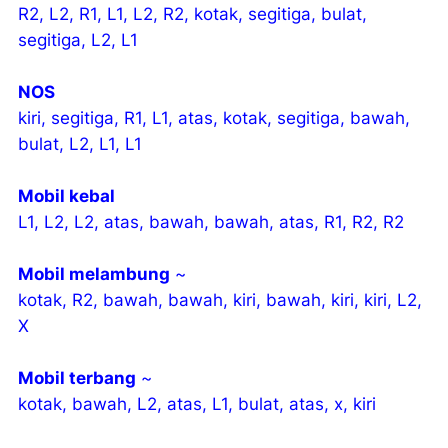
R2, L2, R1, L1, L2, R2, kotak, segitiga, bulat,
segitiga, L2, L1
NOS
kiri, segitiga, R1, L1, atas, kotak, segitiga, bawah,
bulat, L2, L1, L1
Mobil kebal
L1, L2, L2, atas, bawah, bawah, atas, R1, R2, R2
Mobil melambung
~
kotak, R2, bawah, bawah, kiri, bawah, kiri, kiri, L2,
X
Mobil terbang
~
kotak, bawah, L2, atas, L1, bulat, atas, x, kiri