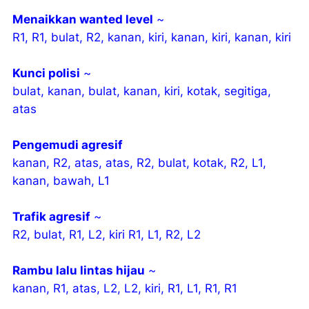
Menaikkan wanted level
~
R1, R1, bulat, R2, kanan, kiri, kanan, kiri, kanan, kiri
Kunci polisi
~
bulat, kanan, bulat, kanan, kiri, kotak, segitiga,
atas
Pengemudi agresif
kanan, R2, atas, atas, R2, bulat, kotak, R2, L1,
kanan, bawah, L1
Trafik agresif
~
R2, bulat, R1, L2, kiri R1, L1, R2, L2
Rambu lalu lintas hijau
~
kanan, R1, atas, L2, L2, kiri, R1, L1, R1, R1