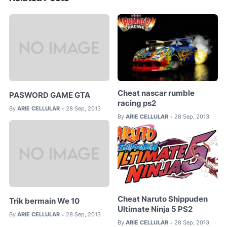
Cheat nascar rumble
PASWORD GAME GTA
racing ps2
By
ARIE CELLULAR
28 Sep, 2013
•
By
ARIE CELLULAR
28 Sep, 2013
•
Cheat Naruto Shippuden
Trik bermain We 10
Ultimate Ninja 5 PS2
By
ARIE CELLULAR
28 Sep, 2013
•
By
ARIE CELLULAR
28 Sep, 2013
•