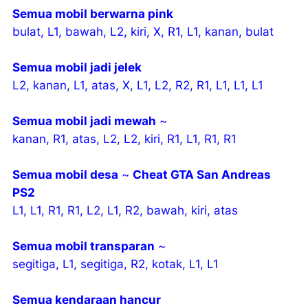
Semua mobil berwarna pink
bulat, L1, bawah, L2, kiri, X, R1, L1, kanan, bulat
Semua mobil jadi jelek
L2, kanan, L1, atas, X, L1, L2, R2, R1, L1, L1, L1
Semua mobil jadi mewah
~
kanan, R1, atas, L2, L2, kiri, R1, L1, R1, R1
Semua mobil desa
~
Cheat GTA San Andreas
PS2
L1, L1, R1, R1, L2, L1, R2, bawah, kiri, atas
Semua mobil transparan
~
segitiga, L1, segitiga, R2, kotak, L1, L1
Semua kendaraan hancur