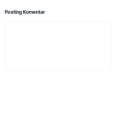
Posting Komentar