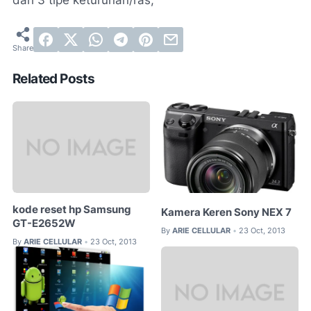
dari 3 tipe keturunan/ras,
Related Posts
kode reset hp Samsung
Kamera Keren Sony NEX 7
GT-E2652W
By
ARIE CELLULAR
23 Oct, 2013
•
By
ARIE CELLULAR
23 Oct, 2013
•