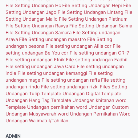
File Setting Undangan Hc
File Setting Undangan Hepi
File
Setting Undangan Jago
File Setting Undangan Lintang
File
Setting Undangan Maliq
File Setting Undangan Platinum
File Setting Undangan Rayya
File Setting Undangan Salma
File Setting Undangan Samara
File Setting undangan
Arava
File Setting undangan maestro
File Setting
undangan pesona
File setting undangan Alila cdr
File
setting undangan Be You cdr
File setting undangan CR-7
File setting undangan Etnik
File setting undangan Fadhil
File setting undangan Java Card
File setting undangan
indie
File setting undangan kemanggi
File setting
undangan mage
File setting undangan raffa
File setting
undangan rindu
File setting undangan rizki
Files Setting
Undangan Tulip
Template Undangan Digital
Template
Undangan Hang Tag
Template Undangan khitanan word
Template Undangan pernikahan word
Undangan Custom
Undangan Musyawarah word
Undangan Pernikahan Word
Undangan Walimatul/Tahlilan
ADMIN