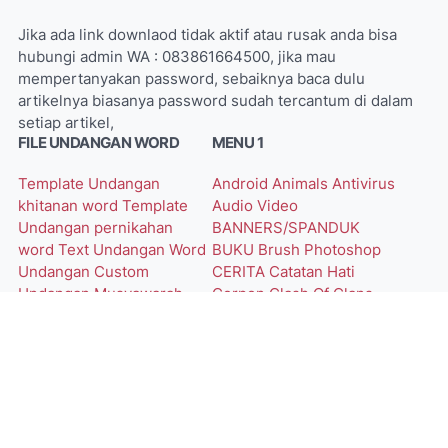
Jika ada link downlaod tidak aktif atau rusak anda bisa
hubungi admin WA : 083861664500, jika mau
mempertanyakan password, sebaiknya baca dulu
artikelnya biasanya password sudah tercantum di dalam
setiap artikel,
FILE UNDANGAN WORD
MENU 1
Template Undangan
Android
Animals
Antivirus
khitanan word
Template
Audio Video
Undangan pernikahan
BANNERS/SPANDUK
word
Text Undangan Word
BUKU
Brush Photoshop
Undangan Custom
CERITA
Catatan Hati
Undangan Musyawarah
Cerpen
Clash Of Clans
word
Undangan
DOKUMENT
Desain Kartu
Pernikahan Word
Nama
Desain Undangan
Undangan
Driver
Effect Cahaya
File
Walimatul/Tahlilan
PSD
MENU 2
MENU 3
FONTS
Firmware
Frame
TEMA WINDOWS 7
TRIK